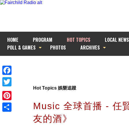
HOME
PROGRAM
HOT TOPICS
LOCAL NEWS
POLL & GAMES
PHOTOS
ARCHIVES
Facebook
Hot Topics 娛樂追蹤
Twitter
Music 全球首播 - 
Pinterest
友的酒》
Share