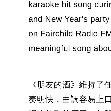
karaoke hit song dur
and New Year's party
on Fairchild Radio FM9
meaningful song about
《朋友的酒》維持了
奏明快，曲調容易上