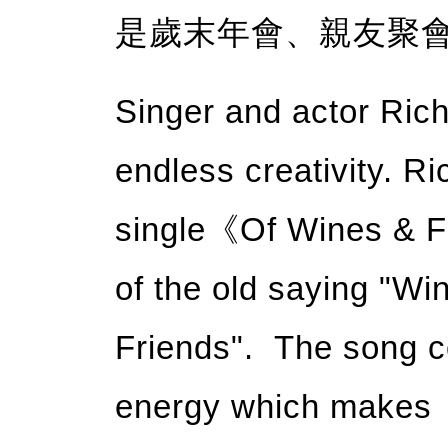
是歲末年會、親友聚
Singer and actor Rich
endless creativity. R
single《Of Wines & F
of the old saying "Wi
Friends". The song co
energy which makes