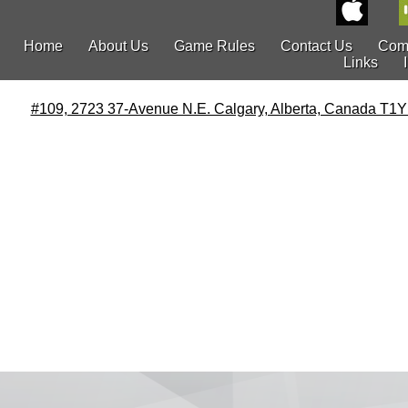
Home
About Us
Game Rules
Contact Us
Com
Links
#109, 2723 37-Avenue N.E. Calgary, Alberta, Canada T1