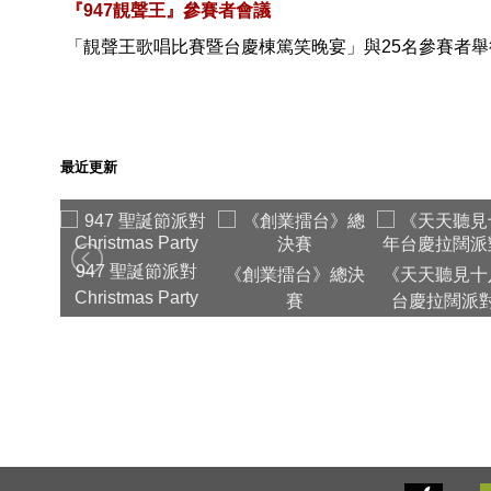
『947靚聲王』參賽者會議
「靚聲王歌唱比賽暨台慶棟篤笑晚宴」與25名參賽者
最近更新
團年飯
947 聖誕節派對
《創業擂台》總決
《天天聽見十
Christmas Party
賽
台慶拉闊派