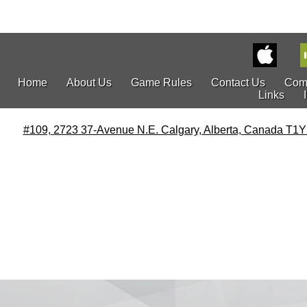
Home
About Us
Game Rules
Contact Us
Com
Links
#109, 2723 37-Avenue N.E. Calgary, Alberta, Canada T1