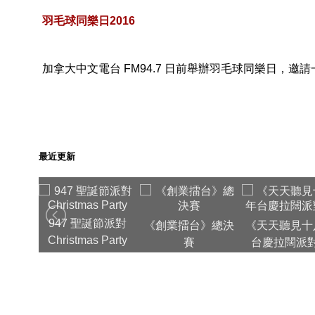
羽毛球同樂日2016
加拿大中文電台 FM94.7 日前舉辦羽毛球同樂日，
最近更新
團年飯
947 聖誕節派對
《創業擂台》總決
《天天聽見十
Christmas Party
賽
台慶拉闊派