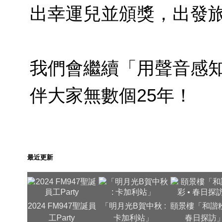
出幸運兒並頒獎，出發
我們會繼續「用聲音感
伴大家無數個25年！
最近更新
2024 FM947聖誕員
「明月光B賀中秋 :
頤景樓「和諧粉
工Party
卡加利站」
春日探訪