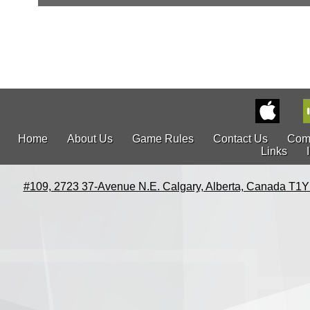
Home
About Us
Game Rules
Contact Us
Com
Links
#109, 2723 37-Avenue N.E. Calgary, Alberta, Canada T1