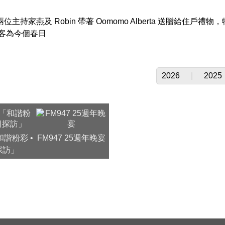
主持家燕及 Robin 帶著 Oomomo Alberta 送贈給住戶禮物，特
一眾住客為今個春日
2026
|
2025
諧粉彩 •
FM947 25週年晚宴
探訪」