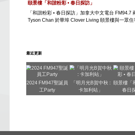
頤景樓「和諧粉彩 • 春日探訪」
「和諧粉彩 • 春日探訪」加拿大中文電台 FM94.7 兩位
Tyson Chan 於華埠 Clover Living 頤景樓與
最近更新
2024 FM947聖誕員
「明月光B賀中秋 :
頤景樓「和
工Party
卡加利站」
春日