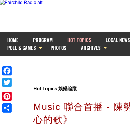
HOME
PROGRAM
HOT TOPICS
LOCAL NEWS
POLL & GAMES
PHOTOS
ARCHIVES
Facebook
Hot Topics 娛樂追蹤
Twitter
Music 聯合首播 - 
Pinterest
心的歌》
Share