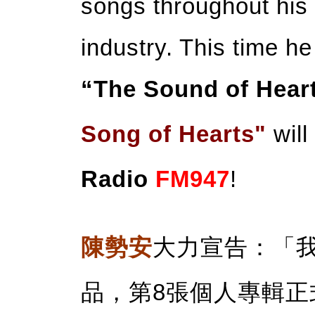
songs throughout his 
industry. This time h
“The Sound of Hear
Song of Hearts"
will
Radio
FM947
!
陳勢安
大力宣告：「我
品，第8張個人專輯