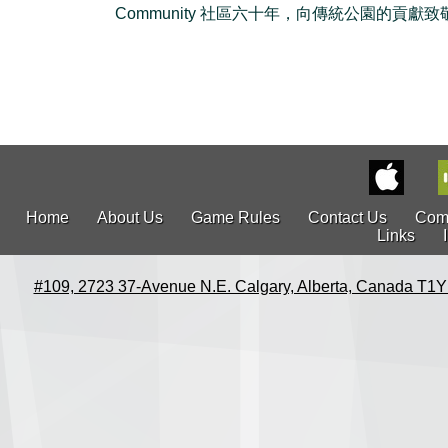
Community 社區六十年，向傳統公園的貢獻致敬
Home
About Us
Game Rules
Contact Us
Com
Links
#109, 2723 37-Avenue N.E. Calgary, Alberta, Canada T1