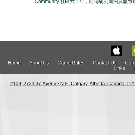
Community 社區六十年，向傳統公園的貢獻致敬
Home
About Us
Game Rules
Contact Us
Com
Links
#109, 2723 37-Avenue N.E. Calgary, Alberta, Canada T1