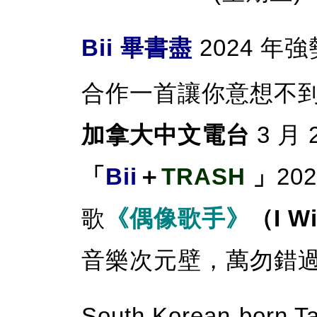
Bii 畢書盡
2024 
合作一首讓你意想不
加拿大中文電台
3 月
「
Bii
＋
TRASH
」
20
歌
《偶像歌手》
（I Wi
音樂次元壁，萬勿錯
South Korean-born Ta