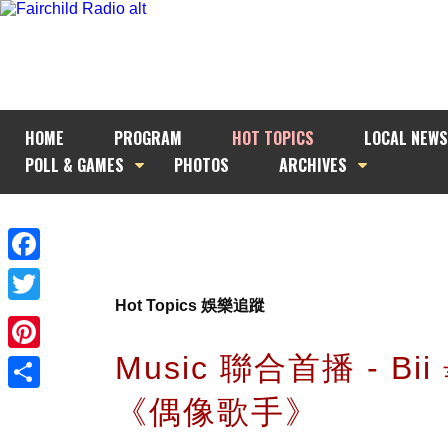
HOME
PROGRAM
HOT TOPICS
LOCAL NEWS
POLL & GAMES
PHOTOS
ARCHIVES
Facebook
Hot Topics 娛樂追蹤
Twitter
Music 聯合首播 - Bi
Pinterest
《偶像歌手》
Share