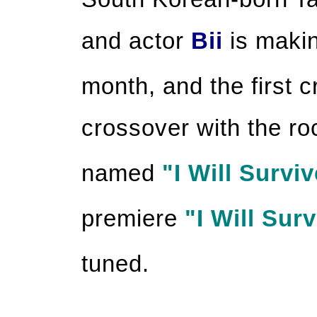
and actor
Bii
is maki
month, and the first c
crossover with the r
named
"I Will Survi
premiere
"I Will Sur
tuned.