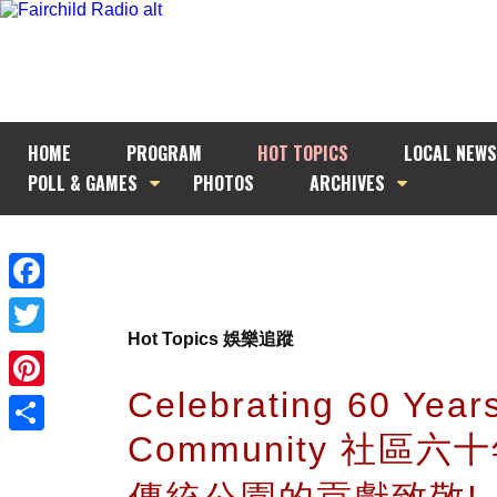
HOME
PROGRAM
HOT TOPICS
LOCAL NEWS
POLL & GAMES
PHOTOS
ARCHIVES
Facebook
Hot Topics 娛樂追蹤
Twitter
Celebrating 60 Years
Pinterest
Community 社區六
Share