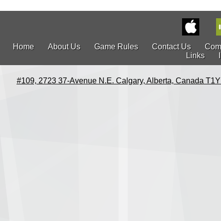
Home
About Us
Game Rules
Contact Us
Com
Links
#109, 2723 37-Avenue N.E. Calgary, Alberta, Canada T1