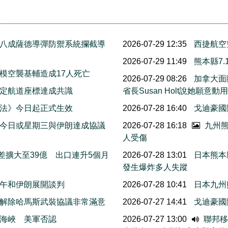
八成薩德導彈防禦系統攔截導
2026-07-29 12:35
西捷航空
2026-07-29 11:49
熊本縣7
模空襲基輔造成17人死亡
2026-07-29 08:26
加拿大面
擬定航道座標達成共識
省長Susan Holt說她
法》今日起正式生效
2026-07-28 16:40
戈迪豪國
今日或星期三與伊朗達成協議
2026-07-28 16:18
九州熊
人受傷
差擴大至39億 出口連升5個月
2026-07-28 13:01
日本熊本
發生爆炸多人失蹤
午和伊朗展開談判
2026-07-28 10:41
日本九州
解除哈馬斯武裝協議非常滿意
2026-07-27 14:41
戈迪豪國
海峽 美軍否認
2026-07-27 13:00
聯邦移民