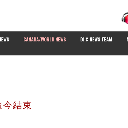
NEWS
CANADA/WORLD NEWS
DJ & NEWS TEAM
查今結束