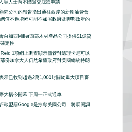
的入境人士向本國遞交庇護申請
顧問公司的報告指出通往西岸的新輸油管會
產總值不過增幅可能不如省政府及聯邦政府的
向加西Miller西部木材產品公司提供$1億貸
不確定性
s Reid 1項網上調查顯示儘管對總理卡尼可以
大部份加拿大人仍然希望政府對美國總統特朗
施
表示已收到超過2萬1,000封關於重大項目審
際大橋今開幕 下周一正式通車
評歐盟罰Google是掠奪美國公司 將展開調