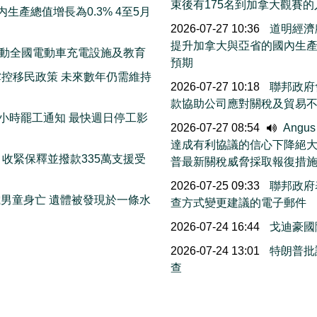
束後有175名到加拿大觀賽
生產總值增長為0.3% 4至5月
2026-07-27 10:36
道明經濟
提升加拿大與亞省的國內生
 推動全國電動車充電設施及教育
預期
控移民政策 未來數年仍需維持
2026-07-27 10:18
聯邦政府會
款協助公司應對關稅及貿易
72小時罷工通知 最快週日停工影
2026-07-27 08:54
Angu
達成有利協議的信心下降絕
收緊保釋並撥款335萬支援受
普最新關稅威脅採取報復措
2026-07-25 09:33
聯邦政府
歲男童身亡 遺體被發現於一條水
查方式變更建議的電子郵件
2026-07-24 16:44
戈迪豪國
2026-07-24 13:01
特朗普批
查