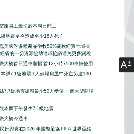
空服員工最快於本周日罷工
.1級地震至今造成至少18人死亡
臨美國對多種產品徵收50%關稅紐賓土域省
願意動用紐省的一切資源協助達成協議避免更多關稅
A
際大橋首日通車順暢 首12小時7500車輛使用
本縣7.1級地震 1人倒塌房屋中死亡另逾130
縣7.7級地震據報最少50人受傷 一個大型商場
熊本縣下午發生7.1級地震
際大橋今通車
部證實在2026 年國際足協 FIFA 世界盃結