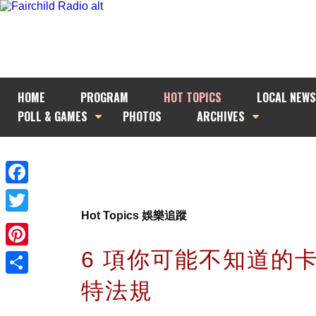
HOME
PROGRAM
HOT TOPICS
LOCAL NEWS
POLL & GAMES
PHOTOS
ARCHIVES
Facebook
Hot Topics 娛樂追蹤
Twitter
6 項你可能不知道的
Pinterest
特法規
Share