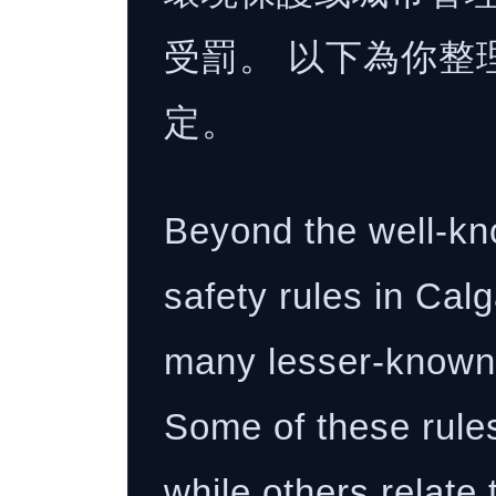
受罰。 以下為你整
定。
Beyond the well-kno
safety rules in Calg
many lesser-known b
Some of these rules
while others relate