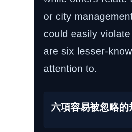
or city management.
could easily violat
are six lesser-know
attention to.
六項容易被忽略的