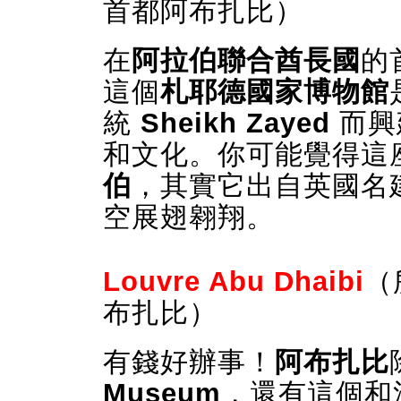
首都阿布扎比）
在
阿拉伯聯合酋長國
的
這個
札耶德國家博物館
統
Sheikh Zayed
而興
和文化。你可能覺得這
伯
，其實它出自英國名
空展翅翱翔。
Louvre Abu Dhaibi
（
布扎比）
有錢好辦事！
阿布扎比
Museum
，還有這個和