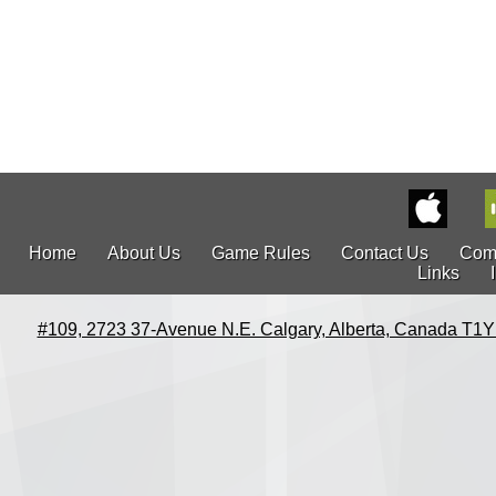
Home
About Us
Game Rules
Contact Us
Com
Links
#109, 2723 37-Avenue N.E. Calgary, Alberta, Canada T1