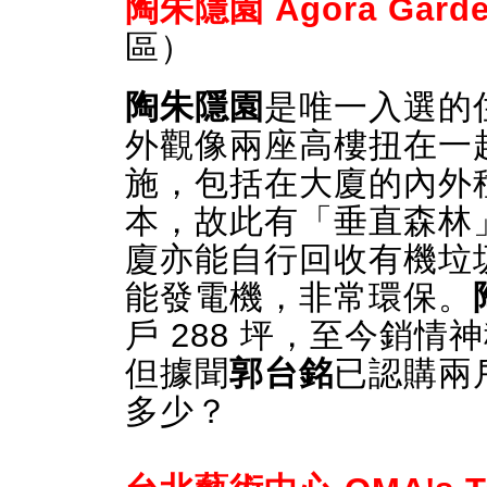
陶朱隱園 Agora Garde
區）
陶朱隱園
是唯一入選的
外觀像兩座高樓扭在一
施，包括在大廈的內外種
本，故此有「垂直森林
廈亦能自行回收有機垃
能發電機，非常環保。
戶 288 坪，至今銷
但據聞
郭台銘
已認購兩
多少？