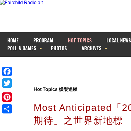
HOME
PROGRAM
HOT TOPICS
LOCAL NEWS
POLL & GAMES
PHOTOS
ARCHIVES
Facebook
Hot Topics 娛樂追蹤
Twitter
Most Anticipated「
Pinterest
期待」之世界新地標
Share