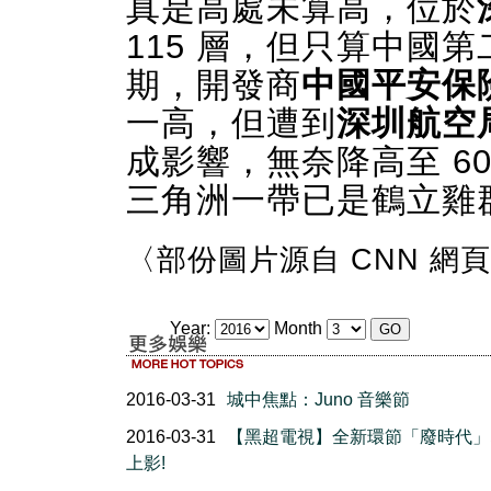
真是高處未算高，位於
115 層，但只算中國
期，開發商
中國平安保
一高，但遭到
深圳航空
成影響，無奈降高至 6
三角洲一帶已是鶴立雞
〈部份圖片源自 CNN 網
Year:
Month
2016-03-31
城中焦點：Juno 音樂節
2016-03-31
【黑超電視】全新環節「廢時代」
上影!