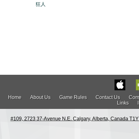
狂人
Home
About Us
Game Rules
Contact Us
Com
Links
#109, 2723 37-Avenue N.E. Calgary, Alberta, Canada T1