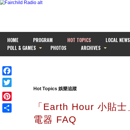
HOME
PROGRAM
HOT TOPICS
LOCAL NEWS
POLL & GAMES
PHOTOS
ARCHIVES
Facebook
Hot Topics 娛樂追蹤
Twitter
「Earth Hour 小貼
Pinterest
電器 FAQ
Share