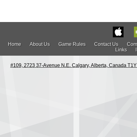
Home
About Us
Game Rules
Contact Us
Com
Links
#109, 2723 37-Avenue N.E. Calgary, Alberta, Canada T1