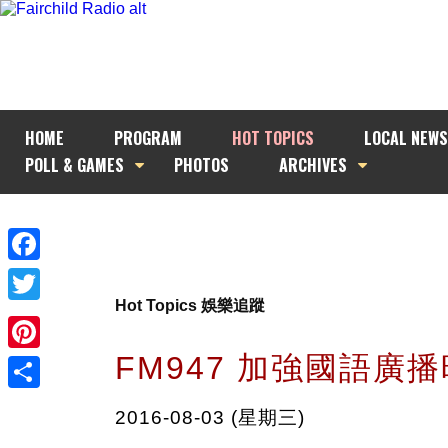
HOME
PROGRAM
HOT TOPICS
LOCAL NEWS
POLL & GAMES
PHOTOS
ARCHIVES
Facebook
Hot Topics 娛樂追蹤
Twitter
FM947 加強國語廣
Pinterest
Share
2016-08-03 (星期三)