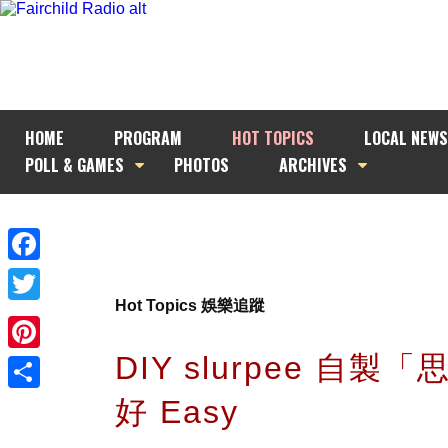
HOME
PROGRAM
HOT TOPICS
LOCAL NEWS
POLL & GAMES
PHOTOS
ARCHIVES
Facebook
Hot Topics 娛樂追蹤
Twitter
DIY slurpee 自製
Pinterest
好 Easy
Share