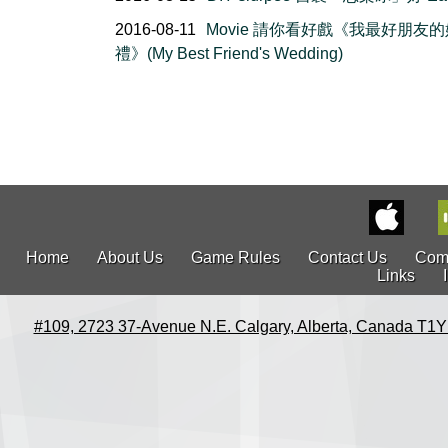
2016-08-11
Movie 請你看好戲《我最好朋友的
禮》(My Best Friend's Wedding)
Home
About Us
Game Rules
Contact Us
Com
Links
#109, 2723 37-Avenue N.E. Calgary, Alberta, Canada T1