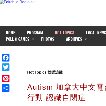
HOME
PROGRAM
HOT TOPICS
LOCAL NEWS
POLL & GAMES
PHOTOS
ARCHIVES
Facebook
Hot Topics 娛樂追蹤
Twitter
Autism 加拿大中文
Pinterest
行動 認識自閉症
Share