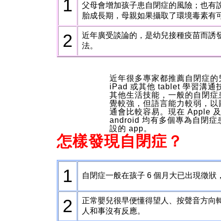
1
父母會增加孩子患自閉症的風險；也有
胎成長期，母親如果攝取了環境毒素有
2
近年廣受談論的，是幼兒接種疫苗而誘
法。
近年很多專家都推薦自閉症的
iPad 或其他 tablet 學習溝
其他生活技能，一般的自閉症
覺較強，但語言能力較弱，以
通會比較容易。現在 Apple 
android 均有多個專為自閉
設的 app。
怎樣發現自閉症？
1
自閉症一般在孩子 6 個月大已出現徵
2
正常嬰兒很早便懂得望人、按聲音方向
人和事沒有反應。