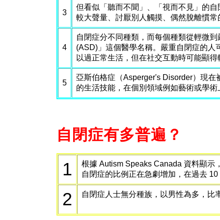
但看似「聽而不聞」、「視而不見」的自
3
較大聲量、討厭別人觸摸、偶然脫離慣常
自閉症分不同種類，而每個種類從輕微到嚴重都有，
4
(ASD)」這個醫學名稱。嚴重自閉症的
以過正常生活，但在社交互動時可能顯得
亞斯伯格症（Asperger's Disor
5
的生活技能，在個別領域例如藝術或學術
自閉症有多普遍？
1
根據 Autism Speaks Canad
自閉症的比例正在急劇增加，在過去 10 年
2
自閉症人士無分種族，以男性為多，比率為