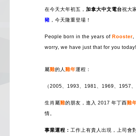
在今天大年初五，
加拿大中文電台
祝大
豬
，今天隆重登場！
People born in the years of
Rooster
,
worry, we have just that for you today
屬
雞
的人
雞年
運程：
（2005、1993、1981、1969、1957
生肖屬
雞
的朋友，進入 2017 年丁酉
雞
情。
事業運程：
工作上有貴人出現，上司會