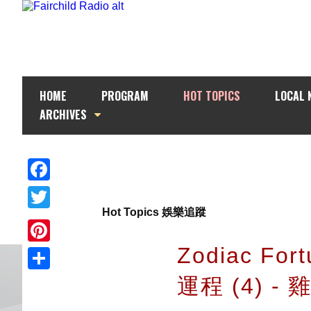
HOME
PROGRAM
HOT TOPICS
LOCAL 
ARCHIVES
Facebook
Hot Topics 娛樂追蹤
Twitter
Zodiac For
Pinterest
運程 (4) -
Share