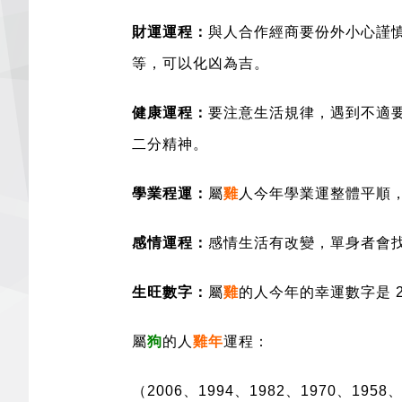
財運運程：
與人合作經商要份外小心謹
等，可以化凶為吉。
健康運程：
要注意生活規律，遇到不適
二分精神。
學業
程
運：
屬
雞
人今年學業運整體平順
感情運程：
感情生活有改變，單身者會
生旺數字：
屬
雞
的人今年的幸運數字是 
屬
狗
的人
雞年
運程：
（2006、1994、1982、1970、1958