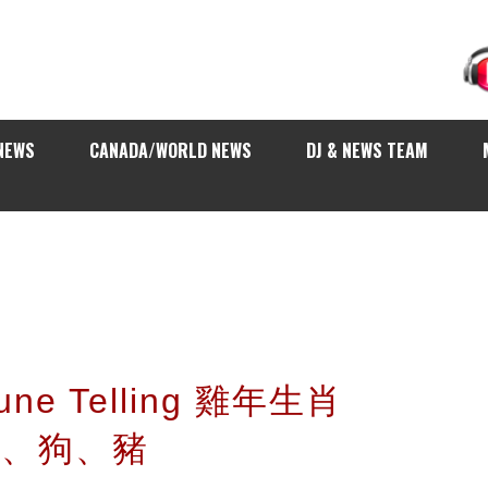
NEWS
CANADA/WORLD NEWS
DJ & NEWS TEAM
tune Telling 雞年生肖
 雞、狗、豬