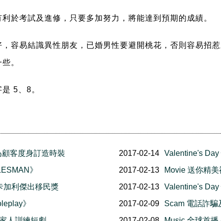
有利於考試及進修，只要多加努力，將能達到預期的成績。
好，容易結識異性朋友，已婚男性要避開桃花，否則容易招惹
一些。
是 5、8。
pp 為顧客度身訂造時裝
2017-02-14
Valentine'
LESMAN》
2017-02-13
Movie 送你精美
卡加利傑出移民獎
2017-02-13
Valentine's 
leplay》
2017-02-09
Scam 電話詐
退化家人訓練短劇
2017-02-08
Music 全球首