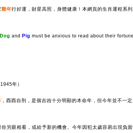
家
雞年
行好運，財星高照，身體健康！本網頁的生肖運程系列至
Dog
and
Pig
must be anxious to read about their fortune 
!
、1945年）
年
，酉酉自刑，是個吉凶十分明顯的本命年，但今年並不一定
對你另眼相看，或給予新的機會。今年因犯太歲容易出現負面