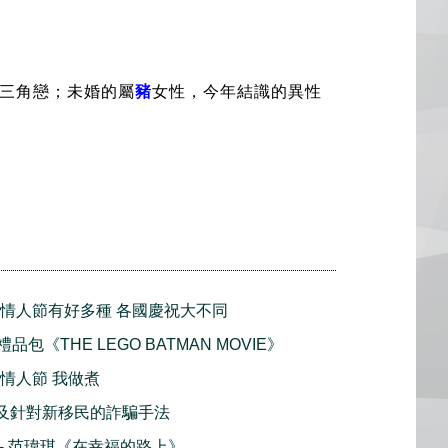
三角戀；未婚的屬
豬
女性，今年結識的異性
s Day 情人節有好多種 各國慶祝大不同
禮品包《THE LEGO BATMAN MOVIE》
Day 情人節 我做煮
騙及針對新移民的詐騙手法
播 - 范瑋琪《在幸福的路上》