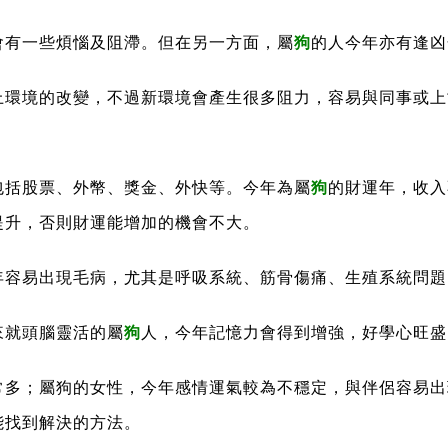
會有一些煩惱及阻滯。但在另一方面，屬
狗
的人今年亦有逢
上環境的改變，不過新環境會產生很多阻力，容易與同事或上
。
包括股票、外幣、獎金、外快等。今年為屬
狗
的財運年，收入
提升，否則財運能增加的機會不大。
年容易出現毛病，尤其是呼吸系統、筋骨傷痛、生殖系統問題
來就頭腦靈活的屬
狗
人，今年記憶力會得到增強，好學心旺盛
常多；屬狗的女性，今年感情運氣較為不穩定，與伴侶容易出
能找到解決的方法。