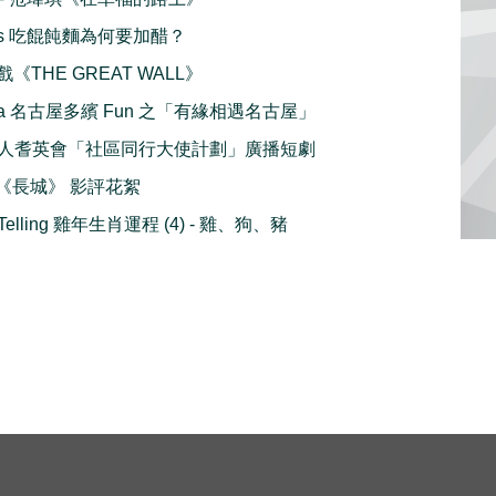
dles 吃餛飩麵為何要加醋？
戲《THE GREAT WALL》
goya 名古屋多繽 Fun 之「有緣相遇名古屋」
人耆英會「社區同行大使計劃」廣播短劇
all 《長城》 影評花絮
ne Telling 雞年生肖運程 (4) - 雞、狗、豬