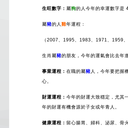
生旺數字：
屬
狗
的人今年的幸運數字是 
屬
豬
的人
雞
年運程：
（2007、1995、1983、1971、1959
生肖屬
豬
的朋友，今年的運氣會比去年
事業運程：
在職的屬
豬
人，今年要把握
心。
財運運程：
今年的財運大致穩定，尤其
年的財運有機會源於子女或年青人。
健康運程：
留心腸胃、婦科、泌尿、骨