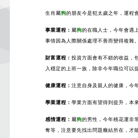
生肖屬
狗
的朋友今是犯太歲之年，運程
事業運程：
屬
狗
的在職人士，今年會遇
事情因為人際關係處理不善而變得複雜
財富運程：
投資方面會有不錯的收益，
入穩定的上班一族，除非今年職位可以
健康運程：
注意自身及親人的健康，今
學業運程：
學業方面有望得到提升，本
感情運程：
屬
狗
的男性，今年桃花運非
奪等，注意要先找出問題癥結所在，才