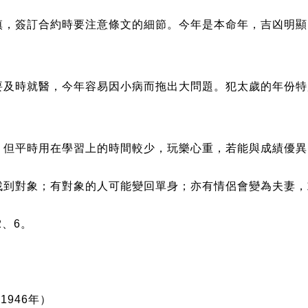
慎，簽訂合約時要注意條文的細節。今年是本命年，吉凶明顯
要及時就醫，今年容易因小病而拖出大問題。犯太歲的年份特
，但平時用在學習上的時間較少，玩樂心重，若能與成績優異
找到對象；有對象的人可能變回單身；亦有情侶會變為夫妻，
2、6。
、1946年）