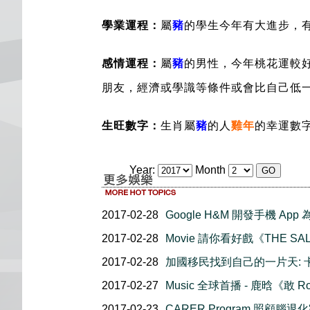
學業運程：
屬
豬
的學生今年有大進步，
感情運程：
屬
豬
的男性，今年桃花運較
朋友，經濟或學識等條件或會比自己低
生旺數字：
生肖屬
豬
的人
雞年
的幸運數字
Year:
Month
2017-02-28
Google H&M 開發手機 A
2017-02-28
Movie 請你看好戲《THE SA
2017-02-28
加國移民找到自己的一片天: 
2017-02-27
Music 全球首播 - 鹿晗《敢 Ro
2017-02-23
CARER Program 照顧腦