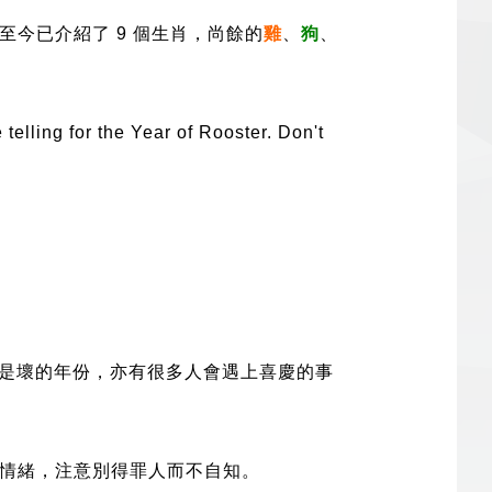
今已介紹了 9 個生肖，尚餘的
雞
、
狗
、
telling for the Year of Rooster. Don't
是壞的年份，亦有很多人會遇上喜慶的事
情緒，注意別得罪人而不自知。