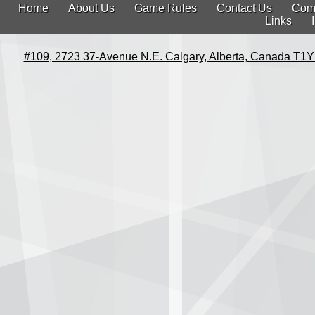
Home
About Us
Game Rules
Contact Us
Com
Links
#109, 2723 37-Avenue N.E. Calgary, Alberta, Canada T1