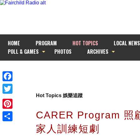
HOME
PROGRAM
HOT TOPICS
LOCAL NEWS
POLL & GAMES
PHOTOS
ARCHIVES
Facebook
Hot Topics 娛樂追蹤
Twitter
CARER Program 
Pinterest
家人訓練短劇
Share