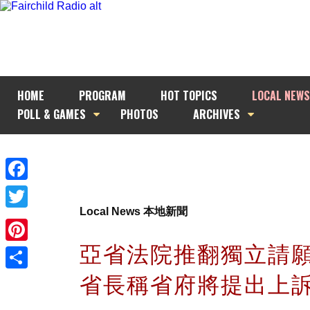
HOME
PROGRAM
HOT TOPICS
LOCAL NEWS
POLL & GAMES
PHOTOS
ARCHIVES
Facebook
Local News 本地新聞
Twitter
亞省法院推翻獨立請
Pinterest
省長稱省府將提出上
Share