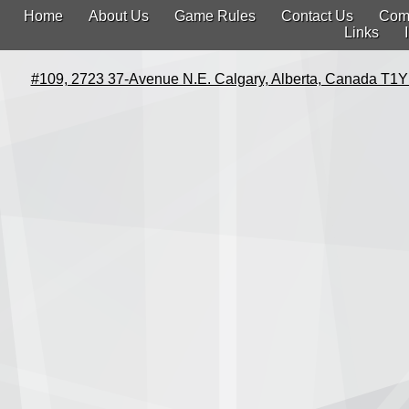
Home
About Us
Game Rules
Contact Us
Com
Links
#109, 2723 37-Avenue N.E. Calgary, Alberta, Canada T1