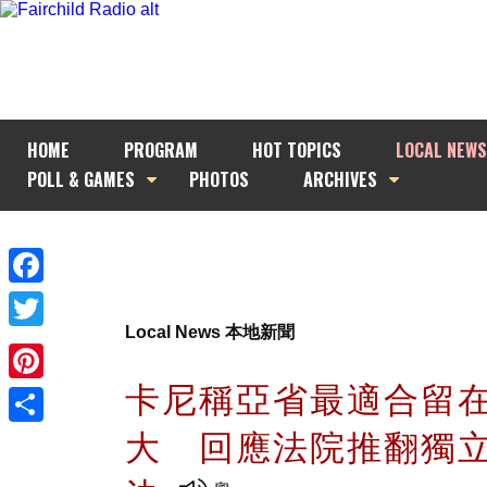
HOME
PROGRAM
HOT TOPICS
LOCAL NEWS
POLL & GAMES
PHOTOS
ARCHIVES
Facebook
Local News 本地新聞
Twitter
卡尼稱亞省最適合留
Pinterest
大 回應法院推翻獨
Share