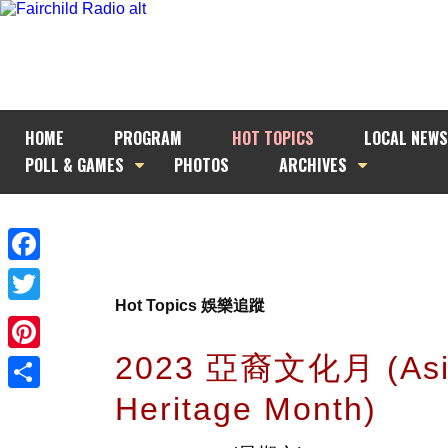
HOME
PROGRAM
HOT TOPICS
LOCAL NEWS
POLL & GAMES
PHOTOS
ARCHIVES
Facebook
Hot Topics 娛樂追蹤
Twitter
2023 亞裔文化月 (Asi
Pinterest
Heritage Month)
Share