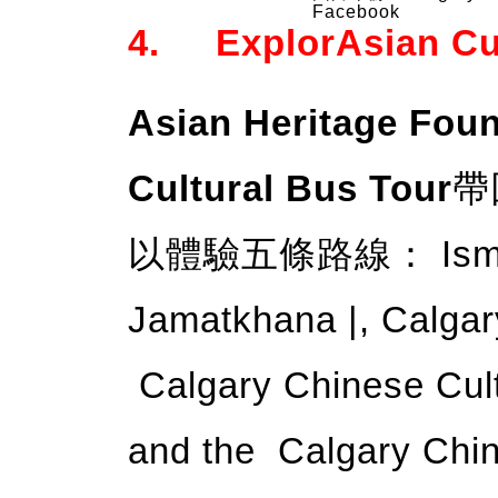
Facebook
4. ExplorAsian C
Asian Heritage Fou
Cultural Bus Tour
帶
以體驗五條路線： Ismaili
Jamatkhana |, Calgar
Calgary Chinese Cul
and the Calgary Chin