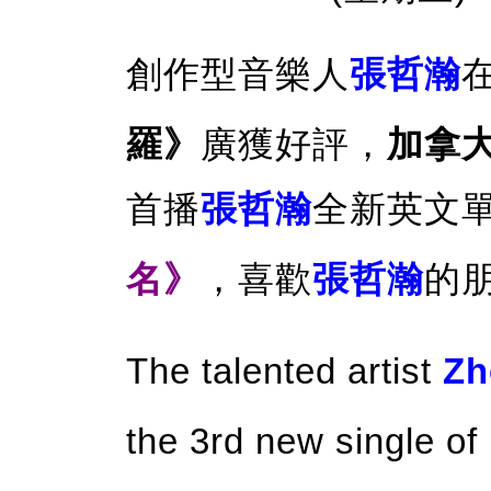
創作型音樂人
張哲瀚
羅》
廣獲好評，
加拿
首播
張哲瀚
全新英文
名》
，喜歡
張哲瀚
的
The talented artist
Zh
the 3rd new single o