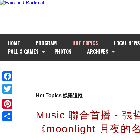
HOME
PROGRAM
HOT TOPICS
LOCAL NEWS
POLL & GAMES
PHOTOS
ARCHIVES
Facebook
Hot Topics 娛樂追蹤
Twitter
Music 聯合首播 - 張
Pinterest
《moonlight 月夜的
Share