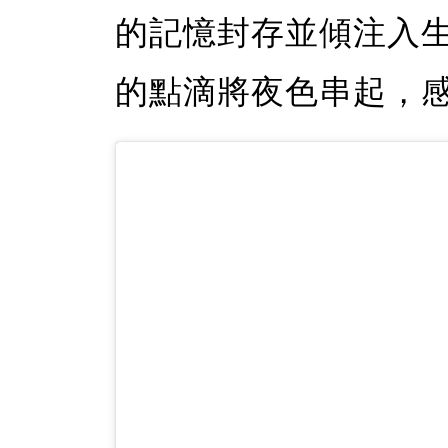
的記憶封存並傾注入
的點滴將夜色串起，