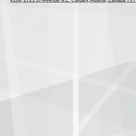
#109, 2723 37-Avenue N.E. Calgary, Alberta, Canada T1