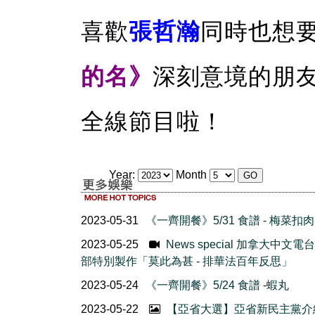
喜歡
張哲瀚
同時也想
的名》
深刻意境的朋
全線節目啦！
Year:
Month
2023-05-31
《一齊開餐》5/31 食譜 - 梅菜扣肉
2023-05-25
News special 加拿大中文電
部特別製作「莫此為甚 - 排華法百年反思」
2023-05-24
《一齊開餐》5/24 食譜 -蝦丸
2023-05-22
【亞省大選】亞省新民主黨介