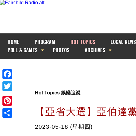
HOME
PROGRAM
HOT TOPICS
LOCAL NEWS
POLL & GAMES
PHOTOS
ARCHIVES
Facebook
Hot Topics 娛樂追蹤
Twitter
【亞省大選】亞伯達
Pinterest
Share
2023-05-18 (星期四)