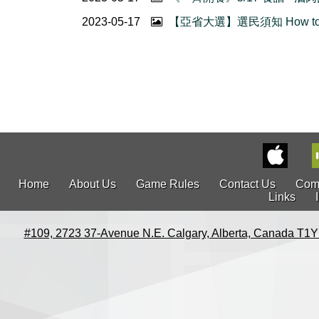
2023-05-17
【亞省大選】選民須知 How to 
Home
About Us
Game Rules
Contact Us
Com
Links
#109, 2723 37-Avenue N.E. Calgary, Alberta, Canada T1