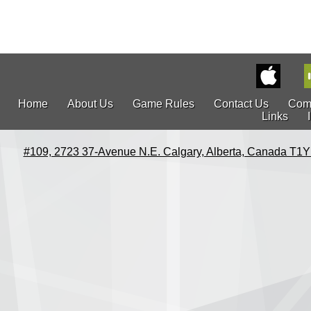
Home
About Us
Game Rules
Contact Us
Com
Links
#109, 2723 37-Avenue N.E. Calgary, Alberta, Canada T1