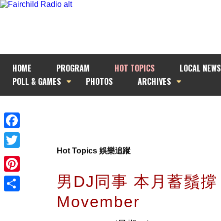
HOME
PROGRAM
HOT TOPICS
LOCAL NEWS
POLL & GAMES
PHOTOS
ARCHIVES
Facebook
Hot Topics 娛樂追蹤
Twitter
男DJ同事 本月蓄鬚撐
Pinterest
Movember
Share