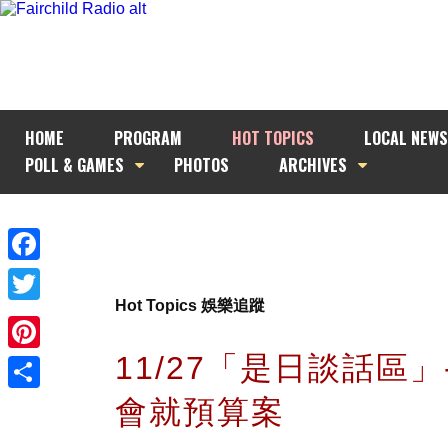
HOME
PROGRAM
HOT TOPICS
LOCAL NEWS
POLL & GAMES
PHOTOS
ARCHIVES
Facebook
Hot Topics 娛樂追蹤
Twitter
11/27「是日談話區」-
Pinterest
會就預算案
Share