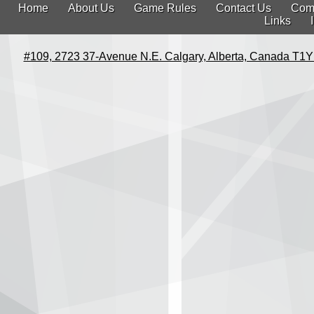
Home
About Us
Game Rules
Contact Us
Com
Links
#109, 2723 37-Avenue N.E. Calgary, Alberta, Canada T1