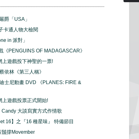
播 嚴爵「USA」
小鬍子卡通人物大檢閱
ne in 派對」
戲《PENGUINS OF MADAGASCAR》
 網上遊戲投下神聖的一票!
首播 蔡依林《第三人稱》
y 迪士尼動畫 DVD 《PLANES: FIRE &
 網上遊戲投票正式開始!
h : Candy 大談寫實方式作情歌
et 16】之『16 種星味』 特備節目
鬚撐Movember