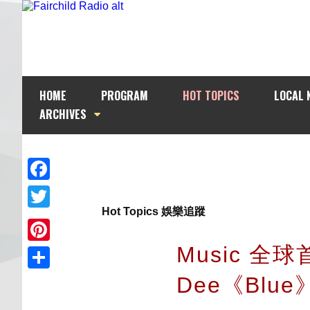
HOME
PROGRAM
HOT TOPICS
LOCAL 
ARCHIVES
Facebook
Hot Topics 娛樂追蹤
Twitter
Music 全球首
Pinterest
Dee《Blue
Share