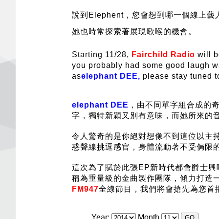
說到Elephent，您會想到哪一個
她也時常探索著展現歌喉的機會。
Starting 11/28,
Fairchild Radio
will 
you probably had some good laugh wat
as
elephant DEE,
please stay tuned t
elephant DEE
，由不同單字組合成的
字，獨特新穎又別有意味，而她所來的
令人驚奇的是你絕對想像不到這位以主
惑聲線挑逗感官，身體流動著不受侷限
這次為了賦於此張EP新時代都會爵士
稱為重量級的金曲製作團隊，傾力打造一
FM947
全線節目，我們將會搶先為您首
Year:
Month