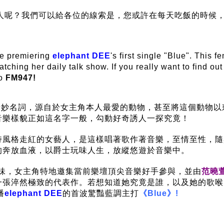
線上藝人呢？我們可以給各位的線索是，您或許在每天吃飯的時
be premiering
elephant DEE
's first single "Blue". This f
ching her daily talk show. If you really want to find o
o
FM947
!
奇妙名詞，源自於女主角本人最愛的動物，甚至將這個動物以
音樂樣貌正如這名字一般，勾動好奇誘人一探究竟！
持風格走紅的女藝人，是這樣唱著歌作著音樂，至情至性，隨
的奔放血液，以爵士玩味人生，放縱悠遊於音樂中。
興味，女主角特地邀集當前樂壇頂尖音樂好手參與，並由
范曉
張淬然極致的代表作。若想知道她究竟是誰，以及她的歌喉究
播
elephant DEE
的首波驚豔藍調主打
《Blue》!