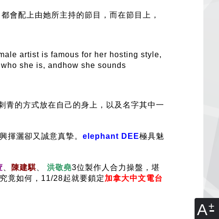
候，都會配上由她所主持的節目，而在節目上，
emale artist is famous for her hosting style,
ut who she is, andhow she sounds
刺青的方式放在自己的身上，以及名字其中一
興揮灑卻又誠意真摯。
elephant DEE
極具魅
萱
、
陳建騏
、
洪敬堯
3位製作人合力操盤，堪
竟如何，11/28起就要鎖定
加拿大中文電台
A