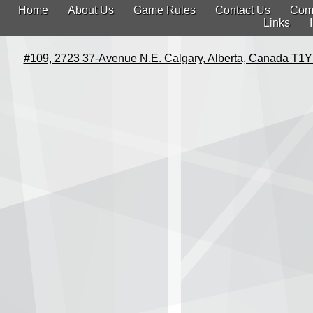
Home
About Us
Game Rules
Contact Us
Com
Links
#109, 2723 37-Avenue N.E. Calgary, Alberta, Canada T1