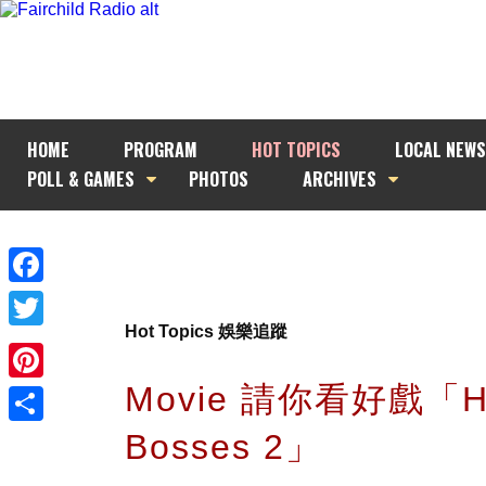
HOME
PROGRAM
HOT TOPICS
LOCAL NEWS
POLL & GAMES
PHOTOS
ARCHIVES
Facebook
Hot Topics 娛樂追蹤
Twitter
Movie 請你看好戲「Hor
Pinterest
Bosses 2」
Share