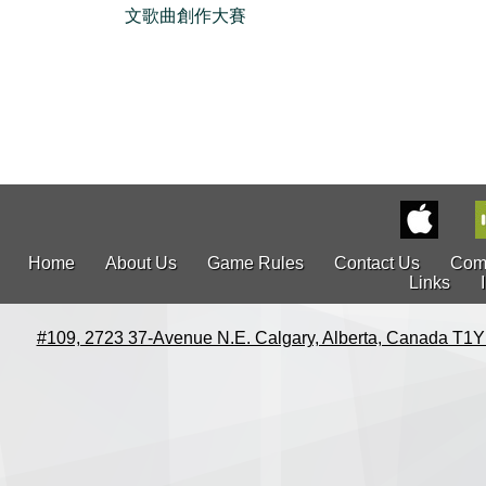
文歌曲創作大賽
Home
About Us
Game Rules
Contact Us
Com
Links
#109, 2723 37-Avenue N.E. Calgary, Alberta, Canada T1