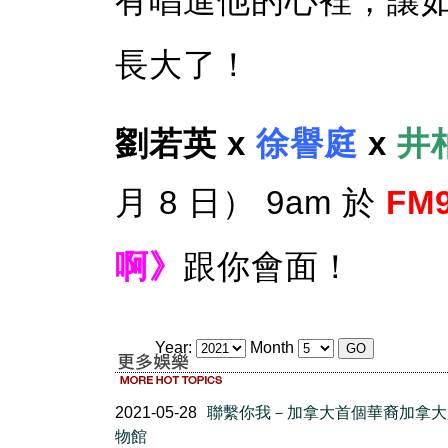
有唱進他的心裡，讓
長大了！
劉若英 x
徐譽庭
x
井
月 8 日） 9am 於
FM
啊》
跟你會面！
Year:
Month
2021-05-28
聯繫你我－加拿大首個華裔加拿大
物館