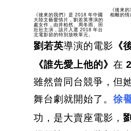
《後來的
《後來的我們》是 2018 年中國
相離的情
大陸文藝愛情片，劉若英導演的
處女作，由井柏然、周冬雨、田
壯壯主演，該片入選 2018 年台
北電影節的特別放映單元。
劉若英
導演的電影
《
《誰先愛上他的》
在
雖然曾同台競爭，但
舞台劇就開始了。
徐
功，是大賣座電影，