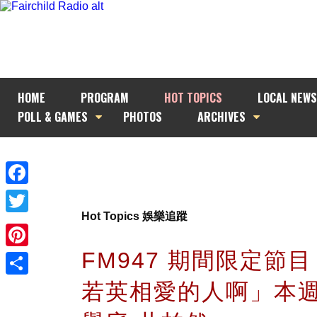
HOME
PROGRAM
HOT TOPICS
LOCAL NEWS
POLL & GAMES
PHOTOS
ARCHIVES
Facebook
Hot Topics 娛樂追蹤
Twitter
FM947 期間限定節
Pinterest
若英相愛的人啊」本
Share