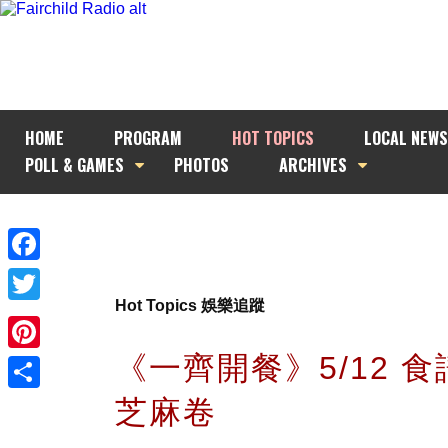
HOME
PROGRAM
HOT TOPICS
LOCAL NEWS
POLL & GAMES
PHOTOS
ARCHIVES
Facebook
Hot Topics 娛樂追蹤
Twitter
《一齊開餐》5/12 食譜
Pinterest
芝麻卷
Share