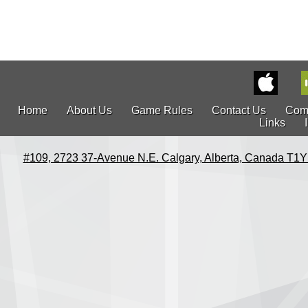
Home
About Us
Game Rules
Contact Us
Com
Links
#109, 2723 37-Avenue N.E. Calgary, Alberta, Canada T1