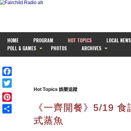
HOME
PROGRAM
HOT TOPICS
LOCAL NEWS
POLL & GAMES
PHOTOS
ARCHIVES
Facebook
Hot Topics 娛樂追蹤
Twitter
《一齊開餐》5/19 食譜
Pinterest
式蒸魚
Share