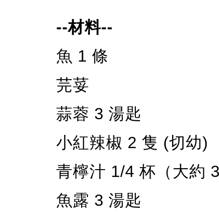
--材料--
魚 1 條
芫荽
蒜蓉 3 湯匙
小紅辣椒 2 隻 (切幼)
青檸汁 1/4 杯（大約 
魚露 3 湯匙