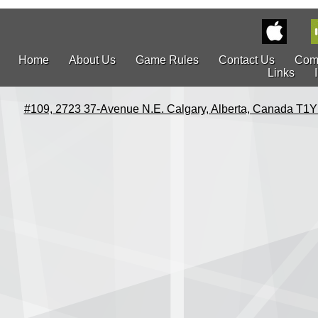
Home
About Us
Game Rules
Contact Us
Com
Links
#109, 2723 37-Avenue N.E. Calgary, Alberta, Canada T1