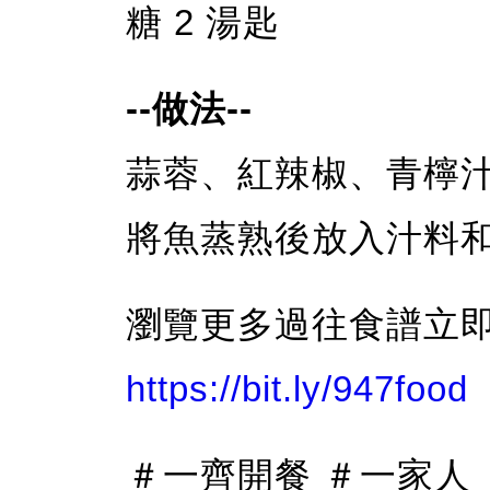
糖 2 湯匙
--做法--
蒜蓉、紅辣椒、青檸
將魚蒸熟後放入汁料
瀏覽更多過往食譜立
https://bit.ly/947food
＃一齊開餐 ＃一家人 ＃fm9