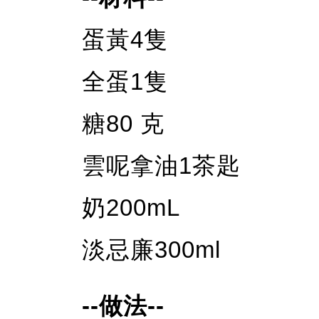
蛋黃4隻
全蛋1隻
糖80 克
雲呢拿油1茶匙
奶200mL
淡忌廉300ml
--做法--