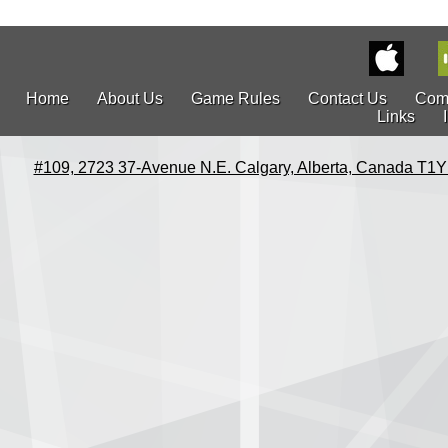
Home
About Us
Game Rules
Contact Us
Com
Links
#109, 2723 37-Avenue N.E. Calgary, Alberta, Canada T1