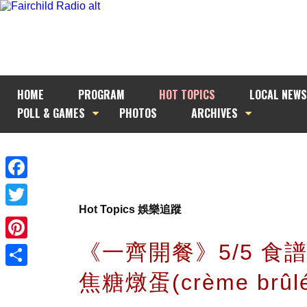
HOME
PROGRAM
HOT TOPICS
LOCAL NEWS
POLL & GAMES
PHOTOS
ARCHIVES
Facebook
Hot Topics 娛樂追蹤
Twitter
《一齊開餐》5/5 食譜
Pinterest
焦糖燉蛋(crème brûlé
Share