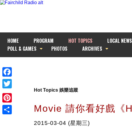
HOME
PROGRAM
HOT TOPICS
LOCAL NEWS
POLL & GAMES
PHOTOS
ARCHIVES
Facebook
Hot Topics 娛樂追蹤
Twitter
Movie 請你看好戲《
Pinterest
Share
2015-03-04 (星期三)