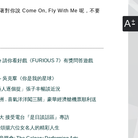
me On, Fly With Me 呢，不要
A
vie 請你看好戲《FURIOUS 7》有獎問答遊戲
播 - 吳克羣《你是我的星球》
手藝人逐個捉」張子丰暢談近況
洲 . 喜氣洋洋闖三關」豪華經濟艙機票順利送
大 接受電台『是日談話區』專訪
 頌揚六位女名人的精彩人生