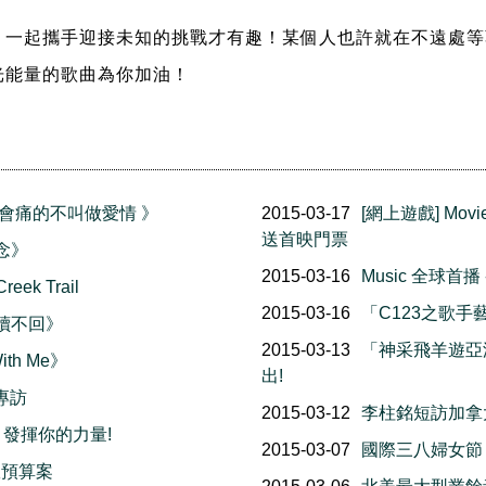
攜手迎接未知的挑戰才有趣！某個人也許就在不遠處等著對你說 Co
光能量的歌曲為你加油！
《不會痛的不叫做愛情 》
2015-03-17
[網上遊戲] Mo
送首映門票
念念》
2015-03-16
Music 全球首
ek Trail
2015-03-16
「C123之歌
已讀不回》
2015-03-13
「神采飛羊遊亞
ith Me》
出!
專訪
2015-03-12
李柱銘短訪加拿
-- 發揮你的力量!
2015-03-07
國際三八婦女節
政預算案