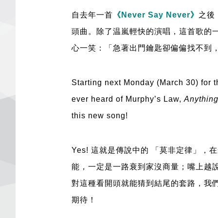
自去年一首
《Never Say Never》
之後
頭曲。除了
温
嵐輕快的演唱，這首歌的
心一笑：「急著出門鑰匙卻偏偏找不到，想
Starting next Monday (March 30) for 
ever heard of Murphy’s Law,
Anything
this new song!
Yes! 這就是傳說中的 「莫非定律」
能，一定是一路衰到家沒商量；嘴上
越
對這種看開頭就能猜到結尾的套路，我
期待！