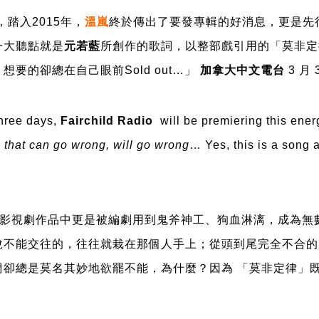
，踏入2015年，
溫
嵐
終於傳出了要發專輯的好消息，更是先
一大聽點就是
元若藍
所創作的歌詞，以整部戲引用的
「
莫非定
要的卻總在自己眼前Sold out…」
加拿大中文電台
3
月
three days,
Fairchild Radio
will be premiering this ene
 that can go wrong, will go wrong
… Yes, this is a song a
，在影視劇作品中更是被編劇用到鬼斧神工、狗血淋漓，成為無
說不能交往的，往往就栽在那個人手上；從頭到尾完全不合的
們卻總是莫名其妙地欲罷不能，為什麼？因為
「莫非定律
」