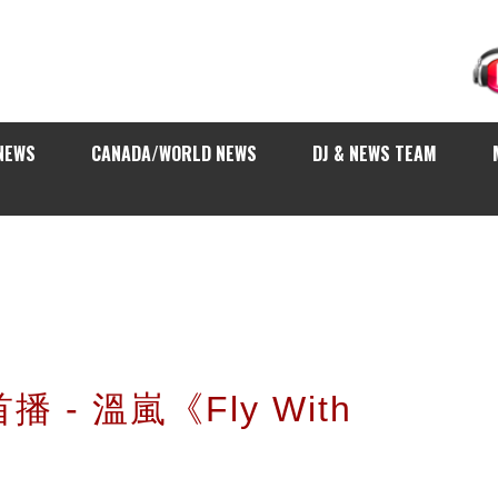
NEWS
CANADA/WORLD NEWS
DJ & NEWS TEAM
播 - 溫嵐《Fly With