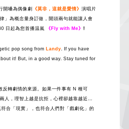
行開嗓為偶像劇
《莫非，這就是愛情》
演唱片
律
」
為概念量身訂做，開頭兩句就能讓人會
30
日
起為您首播
温嵐
《Fly with Me
》
!
rgetic pop song from
Landy
. If you have
bout it! But, in a good way. Stay tuned for
數反轉劇情的來源。如果一件事有 N 種可
兩人，理智上越是抗拒，心裡卻越靠越近…
既符合
「
現實
」
，也符合人們對
「
戲劇化
」
的