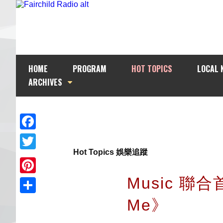
HOME
PROGRAM
HOT TOPICS
LOCAL 
ARCHIVES
Facebook
Hot Topics 娛樂追蹤
Twitter
Music 聯合首
Pinterest
Me》
Share