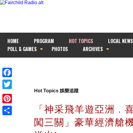
HOME
PROGRAM
HOT TOPICS
LOCAL NEWS
POLL & GAMES
PHOTOS
ARCHIVES
Facebook
Hot Topics 娛樂追蹤
Twitter
「神采飛羊遊亞洲 . 
Pinterest
闖三關」豪華經濟艙
Share