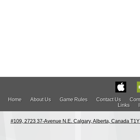
Home
About Us
Game Rules
Contact Us
Com
Links
#109, 2723 37-Avenue N.E. Calgary, Alberta, Canada T1