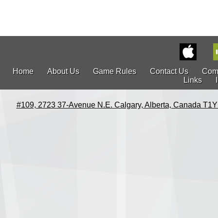
Home
About Us
Game Rules
Contact Us
Com
Links
#109, 2723 37-Avenue N.E. Calgary, Alberta, Canada T1