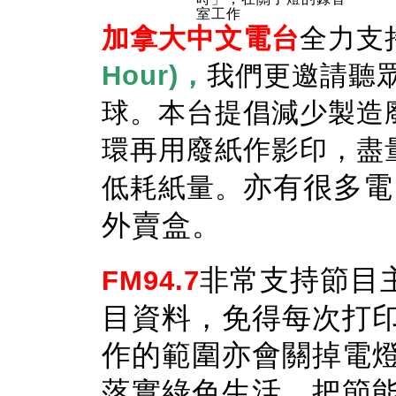
室工作
加拿大中文電台
全力支
Hour)
，
我們更邀請聽
球。本台提倡減少製造
環再用廢紙作影印，盡
亦有很多電
低耗紙量。
外賣盒。
非常支持節目
FM94.7
目資料，免得每次打
作的範圍亦會關掉電
落實綠色生活，把節