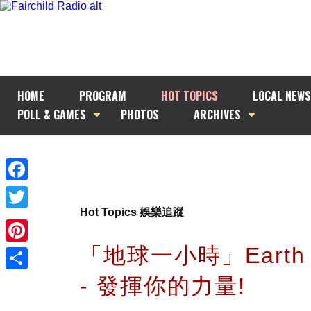
HOME
PROGRAM
HOT TOPICS
LOCAL NEWS
POLL & GAMES
PHOTOS
ARCHIVES
Facebook
Hot Topics 娛樂追蹤
Twitter
「地球一小時」Earth H
Pinterest
- 發揮你的力量!
Share