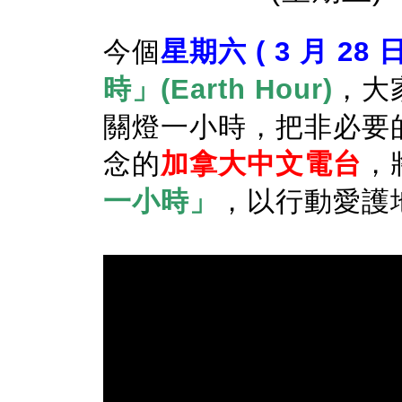
今
個
星期六 ( 3 月 28 日
時」(Earth Hour)
，大
關燈一小時，把非必要
念的
加拿大中文電台
，
一小時」
，以行動愛護