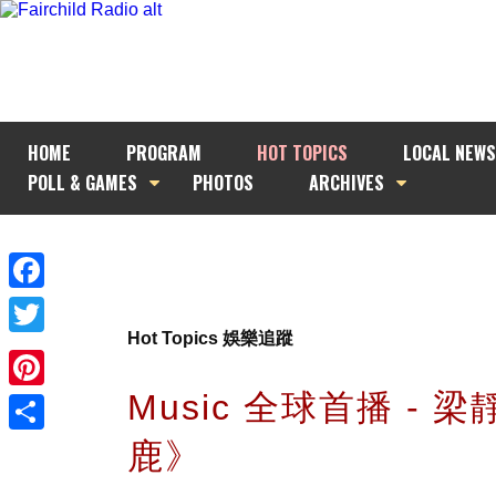
HOME
PROGRAM
HOT TOPICS
LOCAL NEWS
POLL & GAMES
PHOTOS
ARCHIVES
Facebook
Hot Topics 娛樂追蹤
Twitter
Music 全球首播 - 
Pinterest
鹿》
Share