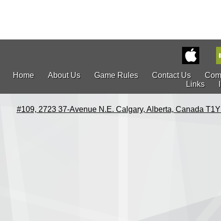
Home
About Us
Game Rules
Contact Us
Com
Links
#109, 2723 37-Avenue N.E. Calgary, Alberta, Canada T1