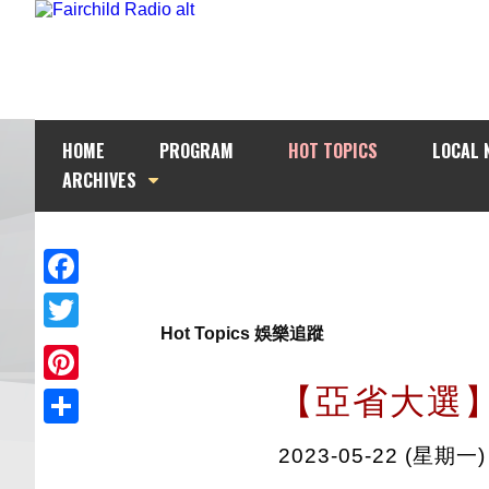
HOME
PROGRAM
HOT TOPICS
LOCAL 
ARCHIVES
Facebook
Hot Topics 娛樂追蹤
Twitter
【亞省大選
Pinterest
Share
2023-05-22 (星期一)