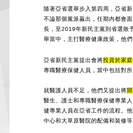
隨著亞省選舉步入第四周，亞省新
不論那個黨派贏出，任期內都會面對強
長，至2019年新民主黨則省選
舉當中，主打醫療健康政策，他們
亞省新民主黨提出會將
投資於家庭
專職醫療保健人員，當中包括對所有
就醫護人員不足，他們又提出將
開
醫生、護士和專職醫療保健專業人員
健專業人員在亞省工作的流程。他們亦提出建
中心和大草原醫院的配備和裝修等