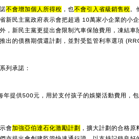
諾
不會增加個人所得稅
，也
不會引入省級銷售稅
。
省新民主黨政府表示會把超過 10萬家小企業的小
外，新民主黨更提出會限制汽車保險費用，凍結車
出的債務期償還計劃，並對受監管利率選項 (RRO
系列承諾：
母每年提供500元，用於支付孩子的娛樂活動費用，
示會
加強亞伯達石化激勵計劃
，擴大計劃的合格原
們亦提出會創建監管快速通行證，以支持記錄良好