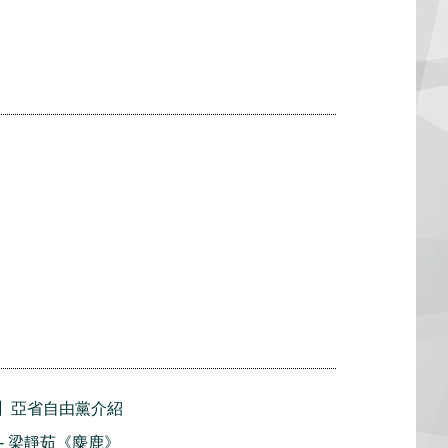
】亞省自由黨介紹
播 - 梁靜茹《麋鹿》