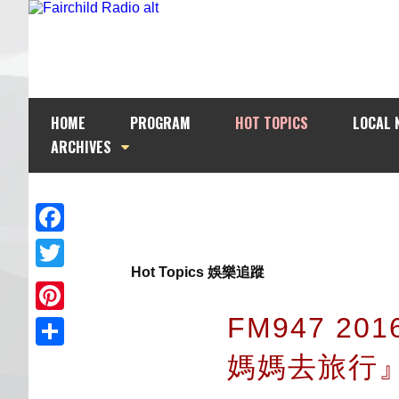
HOME
PROGRAM
HOT TOPICS
LOCAL 
ARCHIVES
Facebook
Hot Topics 娛樂追蹤
Twitter
FM947 2
Pinterest
媽媽去旅行
Share