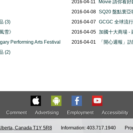
》
2016-04-11
Movie 請你看好
2016-04-08
SQ20 盤點寰亞
(3)
2016-04-07
GCGC 全球
暴風雪》
2016-04-05
加國十大商場 -
erforming Arts Festival
2016-04-01
「開心週報」訪
(2)
Comment
Advertising
Employment
Accessibility
Alberta, Canada T1Y 5R8
Information: 403.717.1940
Pro