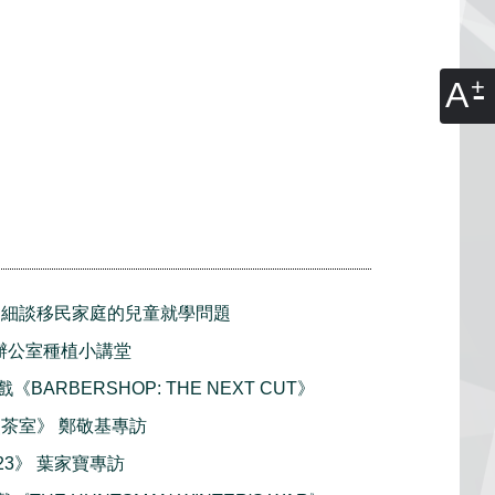
A
 細談移民家庭的兒童就學問題
華的辦公室種植小講堂
戲《BARBERSHOP: THE NEXT CUT》
《家燕茶室》 鄭敬基專訪
C1-23》 葉家寶專訪