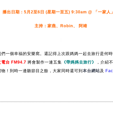
播出日期：5月2至6日 (星期一至五) 9:30am @ 「一家人
主持：家燕、Robin、 阿靖
我們一個幸福的安樂窩。還記得上次跟媽媽一起去旅行是何時
台 FM94.7
將會製作一連五集
《帶媽媽去旅行》
，介紹不
禮物！到時一邊聽節目之餘，大家同時還可到
本台網站
及
 Fa