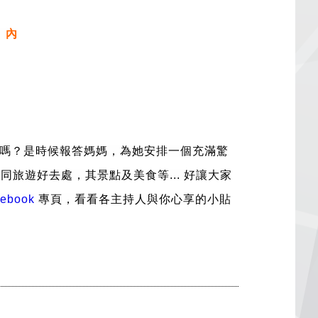
」內
嗎？是時候報答媽媽，為她安排一個充滿驚
同旅遊好去處，其景點及美食等... 好讓大家
cebook 
專頁，看看各主持人與你心享的小貼