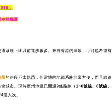
2016：
鞋材鞋機展
交通系統上比以前進步很多。來自香港的聽眾，可能也希望有
廣州
的路段不太熟悉，但當地的地鐵系統非常方便，而且線路
省會城市。現時廣州地鐵已開通9條路線
（1~6號線、8號線
24億人次。