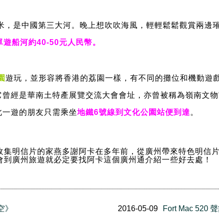
29米，是中國第三大河。晚上想吹吹海風，輕輕鬆鬆觀賞兩邊
單遊船河約40-50元人民幣。
園
遊玩，並形容將香港的荔園一樣，有不同的攤位和機動遊
它曾經是華南土特產展覽交流大會會址，亦曾被稱為嶺南文物
此一遊的朋友只需乘坐
地鐵6號線到文化公園站便到達
。
收集明信片的家燕多謝阿卡在多年前，從廣州帶來特色明信
會到廣州旅遊就必定要找阿卡這個廣州通介紹一些好去處！
悟空》
2016-05-09
Fort Mac 5