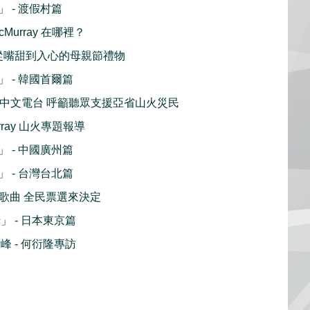
 - 渡假村篇
cMurray 在哪裡？
ing 從嘴甜到入心的母親節禮物
 - 韓國首爾篇
 加拿大中文電台 呼籲聽眾支援亞省山火災民
urray 山火專題報導
 - 中國廣州篇
 - 台灣台北篇
喜愛歌曲 全民票選來決定
 - 日本東京篇
版青峰 - 何衍隆專訪