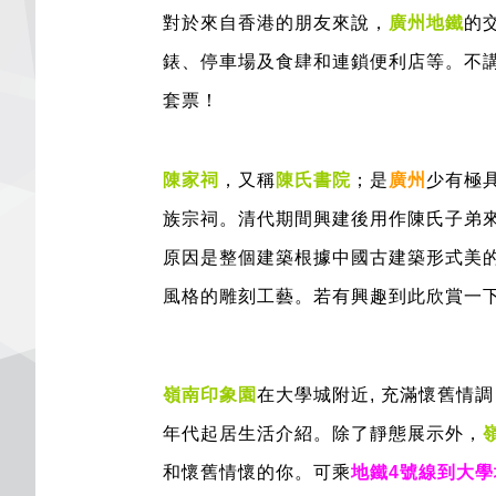
對於來自香港的朋友來說，
廣州地鐵
的
錶、停車場及食肆和連鎖便利店等。不講
套票！
陳家祠
，又稱
陳氏書院
；是
廣州
少有極
族宗祠。清代期間興建後用作陳氏子弟來
原因是整個建築根據中國古建築形式美
風格的雕刻工藝。若有興趣到此欣賞一
嶺南印象園
在大學城附近, 充滿懷舊情
年代起居生活介紹。除了靜態展示外，
和懷舊情懷的你。可乘
地鐵4號線到大學