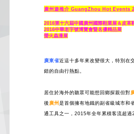
廣州遊推介 GuangZhou Hot Events 
2016第十六屆中國廣州國際鞋業展＆皮革
2016中華老字號博覽會暨名優精品展
螢火蟲漫展
廣東省
近這十多年來改變很大，特別在
錯的自由行熱點。
居住於海外的聽眾可能想回鄉探親但對
後
廣州
是首個擁有地鐵的副省級城市和
通工具之一，2015年全年累積客流超過