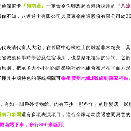
交通儲值卡
『嶺南通』
一定會令你聯想起香港所採用的
『八達
你不知，八達通卡有限公司與廣東嶺南通股份有限公司於20
具代表清代富人大宅，在舊區中心樑柱上的雕塑非常精美，具
省城應科舉時學習及住宿場所，也是祭祀祖宗的宗祠。它於1
的原則，把眾多大小不同的建築物巧妙地組合布局在平面方形
下極具中國特色的傳統祠院可
乘坐廣州地鐵1號線到陳家祠站
調，有如一間戶外博物館。內有不少「那些年」的理髮店﹑影
嶺南印象園
還有多項表演項目，適合全家老幼度過悠閒寫意的
城南站下車，步行800米就到
。