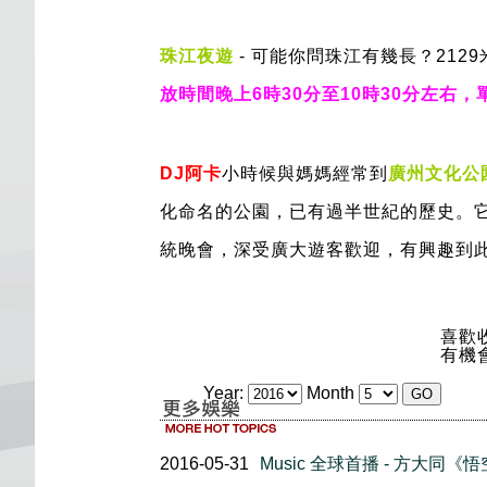
珠江夜遊
- 可能你問珠江有幾長？21
放時間晚上6時30分至10時30分左右，
DJ阿卡
小時候與媽媽經常到
廣州文化公
化命名的公園，已有過半世紀的歷史。
統晚會，深受廣大遊客歡迎，有興趣到
喜歡
有機
Year:
Month
2016-05-31
Music 全球首播 - 方大同《