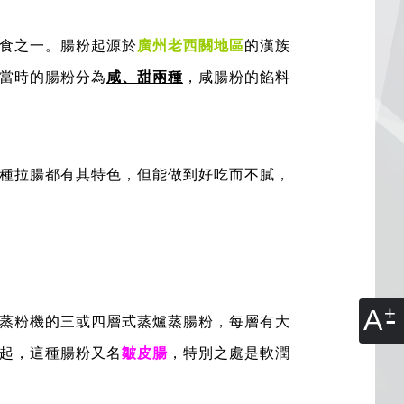
食之一。腸粉起源於
廣州老西關地區
的漢族
當時的腸粉分為
咸、甜兩種
，咸腸粉的餡料
種拉腸都有其特色，但能做到好吃而不膩，
A
蒸粉機的三或四層式蒸爐蒸腸粉，每層有大
起，這種腸粉又名
皺皮腸
，特別之處是軟潤