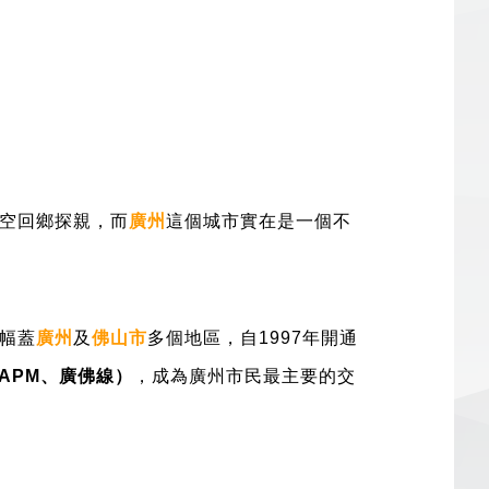
空回鄉探親，而
廣州
這個城市實在是一個不
幅蓋
廣州
及
佛山市
多個地區，自1997年開通
、APM、廣佛線）
，成為廣州市民最主要的交