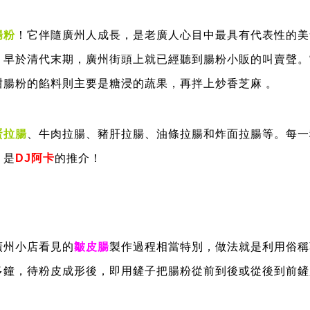
腸粉
！它伴隨廣州人成長，是老廣人心目中最具有代表性的美
。早於清代末期，廣州街頭上就已經聽到腸粉小販的叫賣聲。
腸粉的餡料則主要是糖浸的蔬果，再拌上炒香芝麻 。
蛋拉腸
、牛肉拉腸、豬肝拉腸、油條拉腸和炸面拉腸等。每一
，是
DJ阿卡
的推介！
廣州小店看見的
皺皮腸
製作過程相當特別，做法就是利用俗稱
多鐘，待粉皮成形後，即用鏟子把腸粉從前到後或從後到前鏟