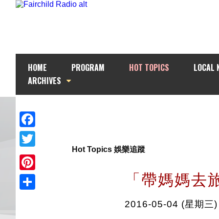
HOME
PROGRAM
HOT TOPICS
LOCAL 
ARCHIVES
Facebook
Hot Topics 娛樂追蹤
Twitter
「帶媽媽去旅
Pinterest
Share
2016-05-04 (星期三)