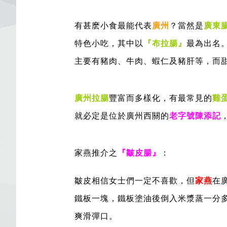
有甚麽小食最能代表
廣州
？當然是
廣東
特色小吃，其中以
『布拉腸』
最為出名
主要有豬肉、牛肉、蝦仁及豬肝等，而甜
廣州拉腸
豐富而多樣化，有最常見的
雞
就必定是位於廣州西關的
老字號陳添記
家燕推介之
『皺皮腸』
：
皺皮相信女士們一定不喜歡，但
家燕
在
鐵板一塊，鐵板塗油後倒入米漿蒸一分
爽滑彈口。