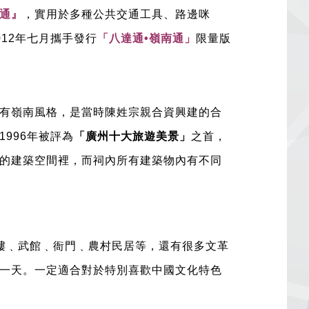
通』
，實用於多種公共交通工具、路邊咪
12年七月攜手發行
「八達通•嶺南通」
限量版
有嶺南風格，是當時陳姓宗親合資興建的合
996年被評為
「廣州十大旅遊美景」
之首，
的建築空間裡，而祠內所有建築物內有不同
。
樓﹑武館﹑衙門﹑農村民居等，還有很多文革
一天。一定適合對於特別喜歡中國文化特色