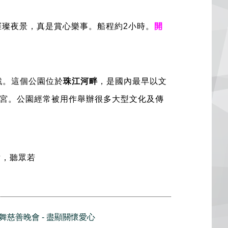
璀璨夜景，真是賞心樂事。船程約2小時。
開
戲。這個公園位於
珠江河畔
，是國內最早以文
宮。公園經常被用作舉辦很多大型文化及傳
片，聽眾若
20 聲舞慈善晚會 - 盡顯關懷愛心