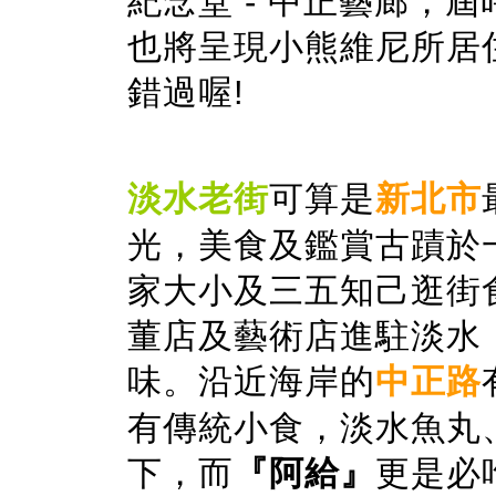
紀念堂 - 中正藝廊，
也將呈現小熊維尼所居
錯過喔!
淡水老街
可算是
新北市
光，美食及鑑賞古蹟於
家大小及三五知己逛街
董店及藝術店進駐淡水
味。沿近海岸的
中正路
有傳統小食，淡水魚丸
下，而
『阿給』
更是必