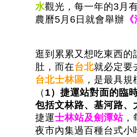
水
觀光，每一年的3月
農
曆
5月6日就會舉辦
《
逛到累累又想吃東西的
肚，而在
台北
就必定要
台北士林區
，是最具規
（
1）捷運站對面的臨時
包括文林路、基河路、
捷運
士林站及劍潭站
，
夜市內集過百種台式小