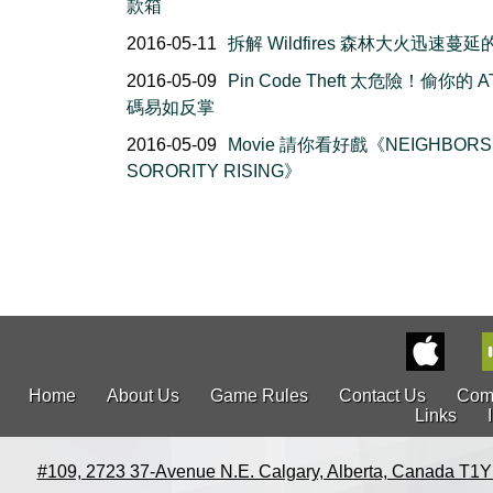
款箱
2016-05-11
拆解 Wildfires 森林大火迅速蔓
2016-05-09
Pin Code Theft 太危險！偷你的 A
碼易如反掌
2016-05-09
Movie 請你看好戲《NEIGHBORS 
SORORITY RISING》
Home
About Us
Game Rules
Contact Us
Com
Links
#109, 2723 37-Avenue N.E. Calgary, Alberta, Canada T1