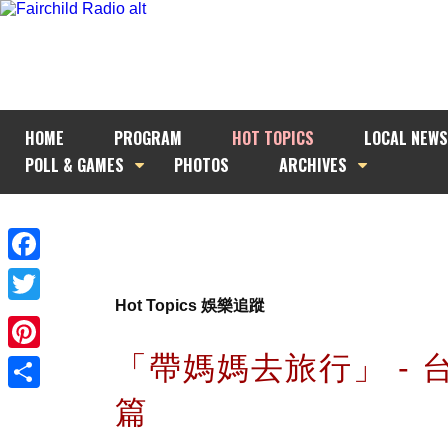
HOME
PROGRAM
HOT TOPICS
LOCAL NEWS
POLL & GAMES
PHOTOS
ARCHIVES
Facebook
Hot Topics 娛樂追蹤
Twitter
「帶媽媽去旅行」 - 
Pinterest
篇
Share