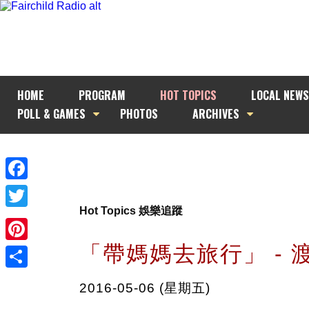
HOME
PROGRAM
HOT TOPICS
LOCAL NEWS
POLL & GAMES
PHOTOS
ARCHIVES
Facebook
Hot Topics 娛樂追蹤
Twitter
「帶媽媽去旅行」 - 
Pinterest
Share
2016-05-06 (星期五)