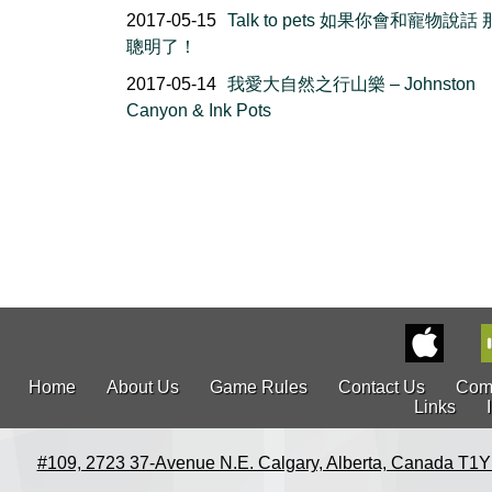
2017-05-15
Talk to pets 如果你會和寵物說話
聰明了！
2017-05-14
我愛大自然之行山樂 – Johnston
Canyon & Ink Pots
Home
About Us
Game Rules
Contact Us
Com
Links
#109, 2723 37-Avenue N.E. Calgary, Alberta, Canada T1