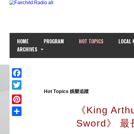
HOME
PROGRAM
HOT TOPICS
LOCAL 
ARCHIVES
Facebook
Hot Topics 娛樂追蹤
Twitter
《King Arthu
Pinterest
Sword》 
Share