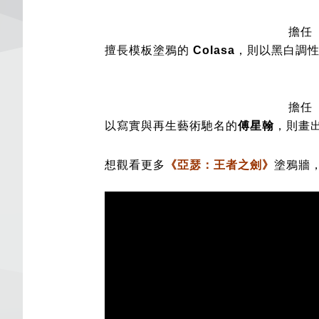
擔任「
擅長模板塗鴉的
Colasa
，則以黑白調
擔任「
以寫實與再生藝術馳名的
傅星翰
，則畫
想觀看更多
《亞瑟：王者之劍》
塗鴉牆