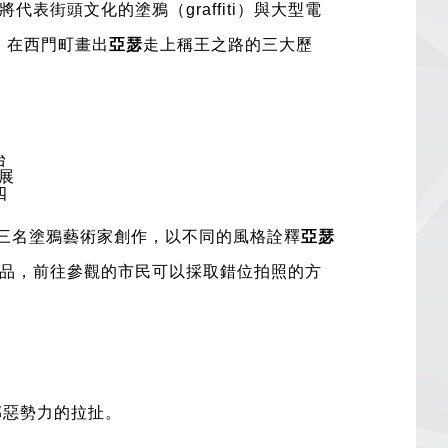
將代表街頭文化的塗鴉（graffiti）與大型電
漆，在西門町畫出
亞瑟
走上稱王之路的三大歷
台
，展
四
三名塗鴉藝術家創作，以不同的風格詮釋
亞瑟
品，前往參觀的市民可以採取錯位拍照的方
邪惡勢力的拉扯。