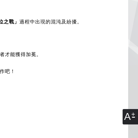
位之戰」
過程中出現的混沌及紛擾。
者才能獲得加冕。
作吧！
A