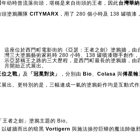
瑟
年幼時曾流落街頭，堪稱是來自街頭的王者，因此
台灣華納
街頭塗鴉團隊
CITYMARX
，用了 280 個小時及 138 罐噴
這座位於西門町電影街的《亞瑟：王者之劍》塗鴉牆，由
灣三大塗鴉藝術家耗時 280 小時、138 罐噴漆聯手創作
示亞瑟稱王之路的三大歷程，是西門町最長的塗鴉牆，由
月開始正式展出。
王位之戰」
及
「冠冕對決」
，分別由
Bio
、
Colasa
與
傅星翰
眾展出。更特別的是，三幅連成一氣的塗鴉鉅作均是互動式作
「王者之劍」塗鴉主題的 Bio。
，以破牆而出的暗黑
Vortigern
與施法操控巨蟒的魔法師做