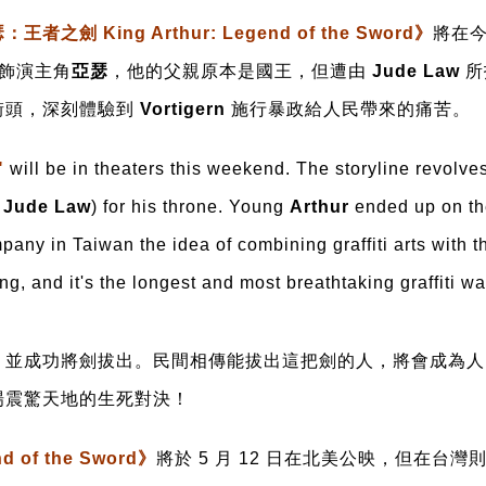
王者之劍 King Arthur: Legend of the Sword》
將在今
飾演主角
亞瑟
，他的父親原本是國王，但遭由
Jude Law
所
街頭，深刻體驗到
Vortigern
施行暴政給人民帶來的痛苦。
"
will be in theaters this weekend. The storyline revol
y
Jude Law
) for his throne. Young
Arthur
ended up on th
any in Taiwan the idea of combining graffiti arts with th
g, and it's the longest and most breathtaking graffiti wa
，並成功將劍拔出。民間相傳能拔出這把劍的人，將會成為人
場震驚天地的生死對決！
 of the Sword》
將於 5 月 12 日在北美公映，但在台灣則