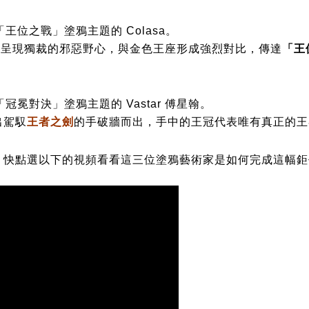
王位之戰」塗鴉主題的 Colasa。
性呈現獨裁的邪惡野心，與金色王座形成強烈對比，傳達
「王
冠冕對決」塗鴉主題的 Vastar 傅星翰。
出駕馭
王者之劍
的手破牆而出，手中的王冠代表唯有真正的王
，快點選以下的視頻看看這三位塗鴉藝術家是如何完成這幅鉅