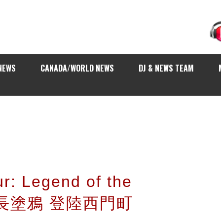
NEWS
CANADA/WORLD NEWS
DJ & NEWS TEAM
r: Legend of the
最長塗鴉 登陸西門町