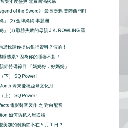
行音樂年度盛典 北京圓滿落幕
: Legend of the Sword》 最長塗鴉 登陸西門町
」 (2) 金牌媽媽 李麗珊
 (1) 戰勝失敗的母親 J.K. ROWLING 羅
：稅局退稅請你提供銀行資料？假的！
tion 越睡越累? 因為你的睡姿不對！
Day 母親節特備節目 「媽媽好．好媽媽」
下） SQ Power !
age Month 齊來慶祝亞裔文化月
上） SQ Power !
 Effects 電影聲音製作 之 對白配音
evention 如何防範入屋盜竊
為甚麼美加的勞動節不在 5 月 1 日？