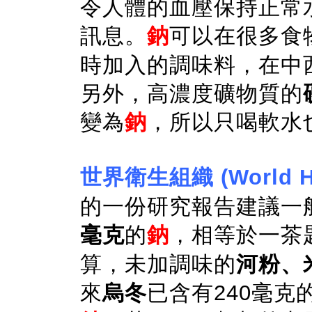
令人體的血壓保持正常
訊息。
鈉
可以在很多食
時加入的調味料，在中
另外，高濃度礦物質的
變為
鈉
，所以只喝軟水
世界衛生組織 (World Hea
的一份研究報告建議一
毫克
的
鈉
，相等於一茶
算，未加調味的
河粉、
來
烏冬
已含有240毫