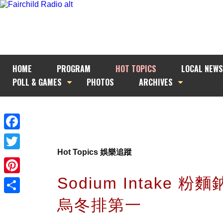
HOME
PROGRAM
HOT TOPICS
LOCAL NEWS
POLL & GAMES
PHOTOS
ARCHIVES
Facebook
Hot Topics 娛樂追蹤
Twitter
Sodium Intake 粉
Pinterest
烏冬排第一
Share