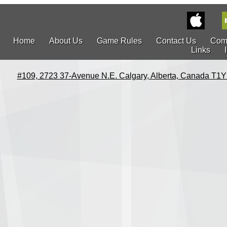
Home
About Us
Game Rules
Contact Us
Com
Links
#109, 2723 37-Avenue N.E. Calgary, Alberta, Canada T1