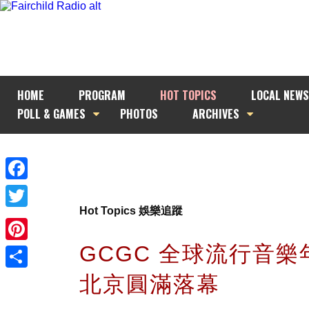
HOME
PROGRAM
HOT TOPICS
LOCAL NEWS
POLL & GAMES
PHOTOS
ARCHIVES
Facebook
Hot Topics 娛樂追蹤
Twitter
GCGC 全球流行音
Pinterest
北京圓滿落幕
Share