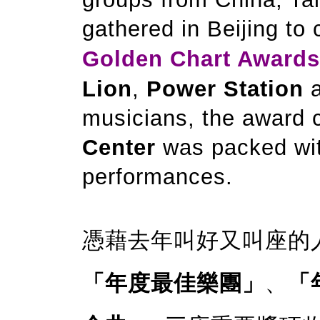
gathered in Beijing to
Golden Chart Awards
Lion
,
Power Station
a
musicians, the award
Center
was packed wit
performances.
憑藉去年叫好又叫座的
「年度最佳樂團」
、
「