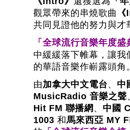
《Intro》
還獲選為
「年
觀眾帶來的串燒歌曲
《I
共同見證他的努力與才
「全球流行音樂年度盛
中緩緩落下帷幕，讓我
的華語音樂作嶄露頭角
由
加拿大中文電台
、
中
MusicRadio 音樂之聲
Hit FM 聯播網
、
中國 C
1003
和
馬來西亞 MY F