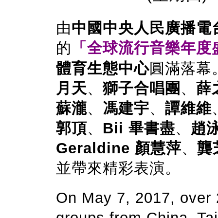
由
中國中央人民廣播電台 M
的
「全球流行音樂年度
體育生態中心
圓滿落幕
月天
、
獅子合唱團
、
薛
蘇瀧
、
馮建宇
、
譚維維
郭頂
、
Bii 畢書盡
、
趙
Geraldine 顏慧萍
、
龔
並帶來精彩表演。
On May 7, 2017, over 
groups from China, Ta