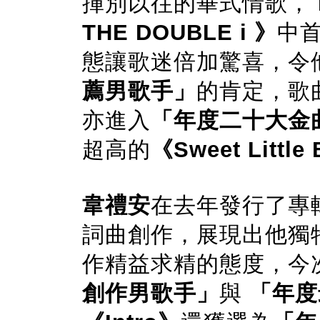
揮別以往的畢式情歌，
THE DOUBLE i 》
中
態讓歌迷倍加驚喜，令
薦男歌手」
的肯定，歌
亦進入
「年度二十大金
超高的
《Sweet Little
韋禮安
在去年發行了專
詞曲創作，展現出他獨
作精益求精的態度，今
創作男歌手」
與
「年度