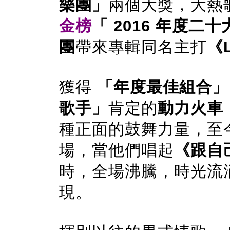
樂團」
兩個大獎，大熱
金榜
「 2016 年度二
團
帶來專輯同名主打
《
獲得
「年度最佳組合」
歌手」
肯定的
動力火車
種正面的鼓舞力量，至
場，當他們唱起
《跟自己
時，全場沸騰，時光流
現。