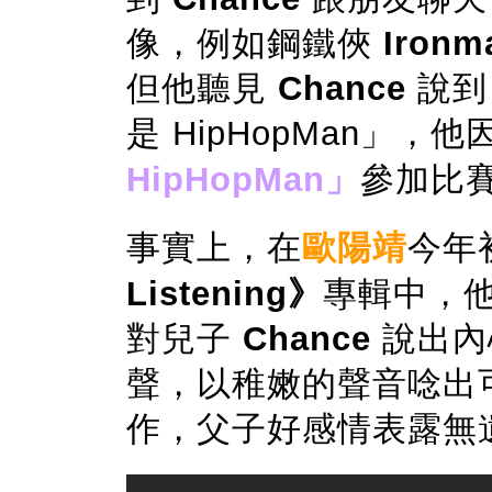
像，例如鋼鐵俠
Ironm
但他聽見
Chance
說到
是 HipHopMan」，
HipHopMan」
參加比
事實上，在
歐陽靖
今年
Listening》
專輯中，他便
對兒子
Chance
說出內
聲，以稚嫩的聲音唸出可
作，父子好感情表露無