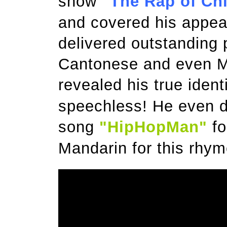
show
"The Rap of Ch
and covered his appea
delivered outstanding 
Cantonese and even Ma
revealed his true ident
speechless! He even d
song
"HipHopMan"
fo
Mandarin for this rhym