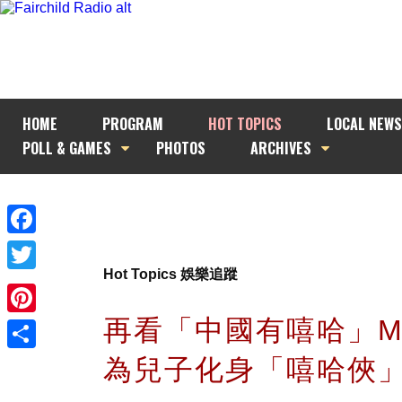
HOME
PROGRAM
HOT TOPICS
LOCAL NEWS
POLL & GAMES
PHOTOS
ARCHIVES
Facebook
Hot Topics 娛樂追蹤
Twitter
再看「中國有嘻哈」MC
Pinterest
為兒子化身「嘻哈俠
Share