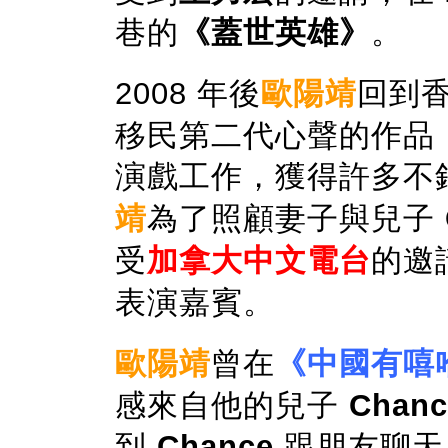
巷的
《蓋世英雄》
。
2008 年後
歐陽靖
回到
移民第二代心聲的作品
演戲工作，獲得許多不錯
靖
為了照顧妻子與兒子
受
加拿大中文電台
的邀
表演嘉賓。
歐陽靖
曾在
《中國有嘻
感來自他的兒子
Chanc
到
Chance
跟朋友聊天