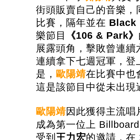
街頭販賣自己的音樂，同時
比賽，隔年並在
Black
樂節目
《106 & Park》
展露頭角，擊敗曾連續
連續拿下七週冠軍，登
是，
歐陽靖
在比賽中也
這是該節目中從未出現
歐陽靖
因此獲得主流唱
成為第一位上 Billbo
受到
王力宏
的邀請，在 