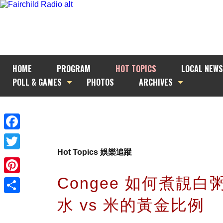
HOME
PROGRAM
HOT TOPICS
LOCAL NEWS
POLL & GAMES
PHOTOS
ARCHIVES
Facebook
Hot Topics 娛樂追蹤
Twitter
Congee 如何煮靚白
Pinterest
水 vs 米的黃金比例
Share