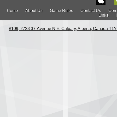
Home
About Us
Game Rules
Contact Us
Com
Links
#109, 2723 37-Avenue N.E. Calgary, Alberta, Canada T1