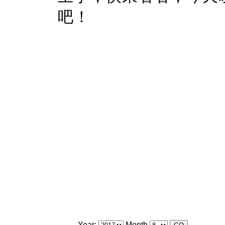
吧！
Year:
Month