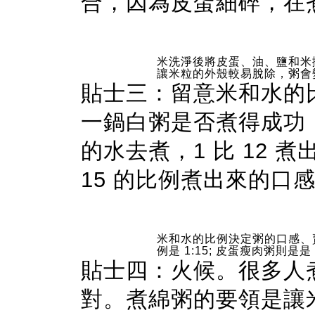
合，因為皮蛋細碎，在
米洗淨後將皮蛋、油、鹽和米
讓米粒的外殼較易脫除，粥會
貼士三：留意米和水的
一鍋白粥是否煮得成功，通常
的水去煮，1 比 12 
15 的比例煮出來的口
米和水的比例決定粥的口感、
例是 1:15; 皮蛋瘦肉粥則是是 
貼士四：火候。很多人
對。煮綿粥的要領是讓