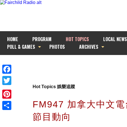
HOME
PROGRAM
HOT TOPICS
LOCAL NEWS
POLL & GAMES
PHOTOS
ARCHIVES
Facebook
Hot Topics 娛樂追蹤
Twitter
FM947 加拿大中文電
Pinterest
節目動向
Share