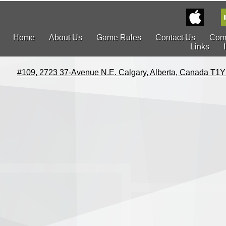
Home
About Us
Game Rules
Contact Us
Com
Links
#109, 2723 37-Avenue N.E. Calgary, Alberta, Canada T1