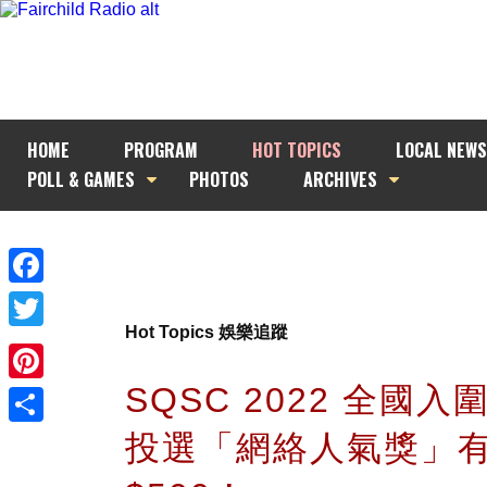
HOME
PROGRAM
HOT TOPICS
LOCAL NEWS
POLL & GAMES
PHOTOS
ARCHIVES
Facebook
Hot Topics 娛樂追蹤
Twitter
SQSC 2022 全國
Pinterest
投選「網絡人氣獎」
Share