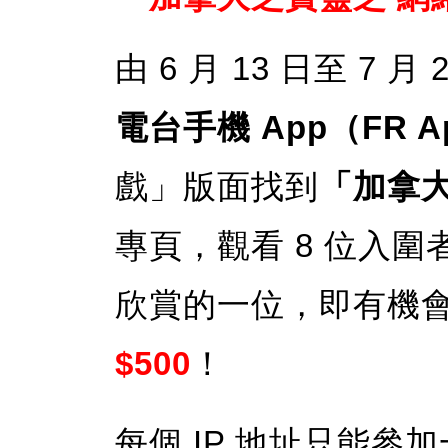
由 6 月 13 日至 7 
電台手機 App（FR A
戲」版面找到
「加拿
專頁，觀看 8 位入
欣賞的一位，即有機
$500
！
每個 IP 地址只能參