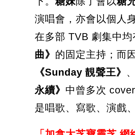
下。
糖妹
除了會以
糖
演唱會，亦會以個人身
在多部 TVB 劇集中
曲》
的固定主持；而
《Sunday 靚聲王》
永續》
中曾多次 cov
是唱歌、寫歌、演戲
「加拿大芝寶靈芝 網