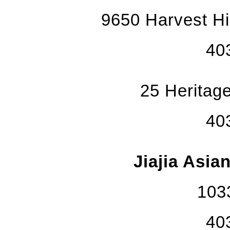
9650 Harvest Hi
40
25 Herita
40
Jiajia Asia
103
40