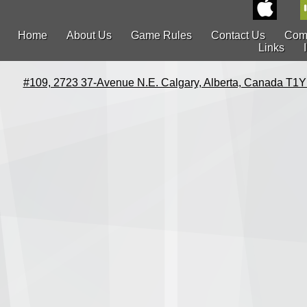
Home
About Us
Game Rules
Contact Us
Com
Links
#109, 2723 37-Avenue N.E. Calgary, Alberta, Canada T1