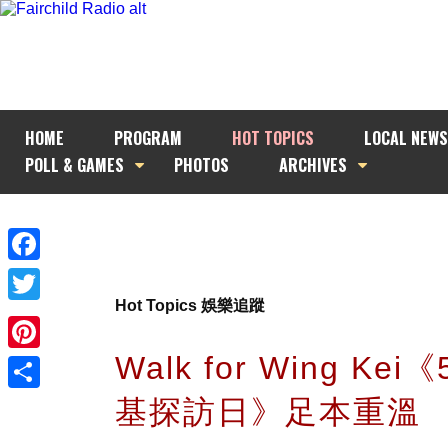
HOME
PROGRAM
HOT TOPICS
LOCAL NEWS
POLL & GAMES
PHOTOS
ARCHIVES
Facebook
Hot Topics 娛樂追蹤
Twitter
Walk for Wing Kei
Pinterest
基探訪日》足本重溫
Share