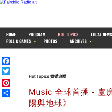
HOME
PROGRAM
HOT TOPICS
LOCAL NEWS
POLL & GAMES
PHOTOS
ARCHIVES
Facebook
Hot Topics 娛樂追蹤
Twitter
Music 全球首播 - 
Pinterest
陽與地球》
Share