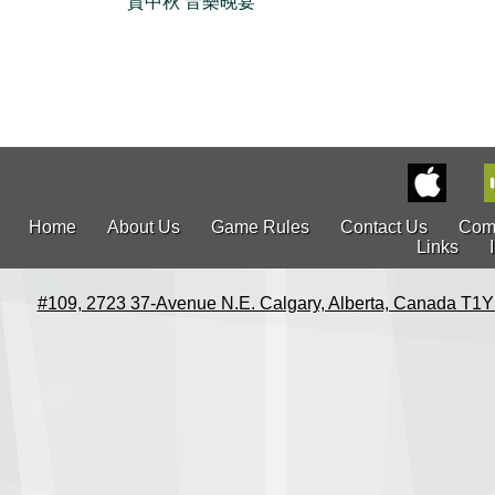
賀中秋 音樂晚宴
Home
About Us
Game Rules
Contact Us
Com
Links
#109, 2723 37-Avenue N.E. Calgary, Alberta, Canada T1