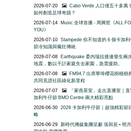
2026-07-20
Cabo Verde 人口僅五十多萬
如何創造足球奇蹟？
2026-07-14
Music 全球首播 - 周興哲《ALL F
YOU》
2026-07-10
Stampede 你不知道的 6 個卡加
節冷知識與瘋狂傳統
2026-07-08
Earthquake 委內瑞拉接連發生
地震，數以千計家庭失去家園，急需援助。
2026-07-08
FM94.7 出席華埠櫻花樹植
共同見證社區綠化新里程
2026-07-07
「家燕茶室」走出直播室｜直
加利牛仔節 BMO Centre 兩大精彩亮點
2026-06-30
2026 卡加利牛仔節｜超強精彩節
略
2026-06-29
新時代傳媒集團呈獻 張與辰 • 明